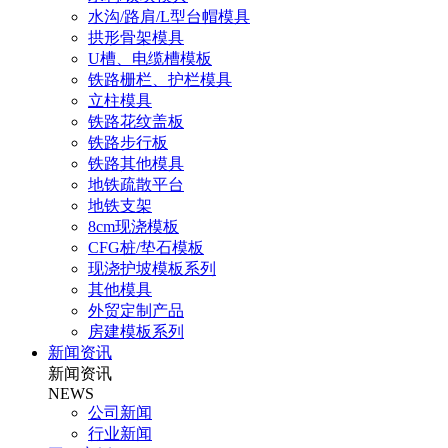
水沟/路肩/L型台帽模具
拱形骨架模具
U槽、电缆槽模板
铁路栅栏、护栏模具
立柱模具
铁路花纹盖板
铁路步行板
铁路其他模具
地铁疏散平台
地铁支架
8cm现浇模板
CFG桩/垫石模板
现浇护坡模板系列
其他模具
外贸定制产品
房建模板系列
新闻资讯
新闻资讯
NEWS
公司新闻
行业新闻