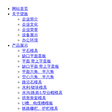
网站首页
关于望族
企业简介
企业文化
企业荣誉
设备展示
办公环境
产品展示
平石模具
缺口平面盖板
平面 带上字盖板
缺口平面 带上字盖板
平面六角、半六角
空心六角、半六角
路沿石模具
水利/锁块模具
水沟/路肩/L型台帽模具
拱形骨架模具
U槽、电缆槽模板
铁路栅栏、护栏模具