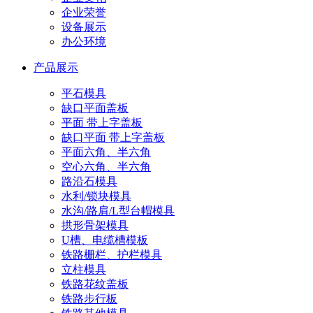
企业荣誉
设备展示
办公环境
产品展示
平石模具
缺口平面盖板
平面 带上字盖板
缺口平面 带上字盖板
平面六角、半六角
空心六角、半六角
路沿石模具
水利/锁块模具
水沟/路肩/L型台帽模具
拱形骨架模具
U槽、电缆槽模板
铁路栅栏、护栏模具
立柱模具
铁路花纹盖板
铁路步行板