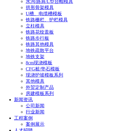
水沟/路肩/L型台帽模具
拱形骨架模具
U槽、电缆槽模板
铁路栅栏、护栏模具
立柱模具
铁路花纹盖板
铁路步行板
铁路其他模具
地铁疏散平台
地铁支架
8cm现浇模板
CFG桩/垫石模板
现浇护坡模板系列
其他模具
外贸定制产品
房建模板系列
新闻资讯
公司新闻
行业新闻
工程案例
案例展示
人才招聘