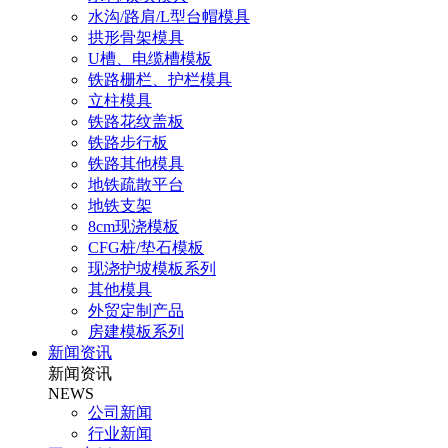
水沟/路肩/L型台帽模具
拱形骨架模具
U槽、电缆槽模板
铁路栅栏、护栏模具
立柱模具
铁路花纹盖板
铁路步行板
铁路其他模具
地铁疏散平台
地铁支架
8cm现浇模板
CFG桩/垫石模板
现浇护坡模板系列
其他模具
外贸定制产品
房建模板系列
新闻资讯
新闻资讯
NEWS
公司新闻
行业新闻