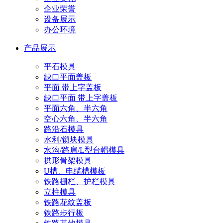
企业荣誉
设备展示
办公环境
产品展示
平石模具
缺口平面盖板
平面 带上字盖板
缺口平面 带上字盖板
平面六角、半六角
空心六角、半六角
路沿石模具
水利/锁块模具
水沟/路肩/L型台帽模具
拱形骨架模具
U槽、电缆槽模板
铁路栅栏、护栏模具
立柱模具
铁路花纹盖板
铁路步行板