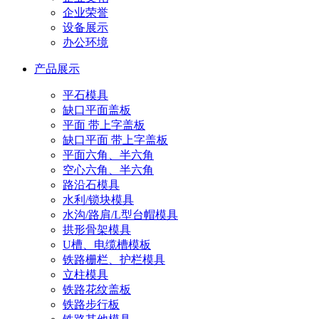
企业荣誉
设备展示
办公环境
产品展示
平石模具
缺口平面盖板
平面 带上字盖板
缺口平面 带上字盖板
平面六角、半六角
空心六角、半六角
路沿石模具
水利/锁块模具
水沟/路肩/L型台帽模具
拱形骨架模具
U槽、电缆槽模板
铁路栅栏、护栏模具
立柱模具
铁路花纹盖板
铁路步行板