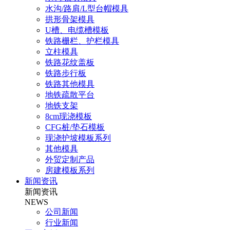
水沟/路肩/L型台帽模具
拱形骨架模具
U槽、电缆槽模板
铁路栅栏、护栏模具
立柱模具
铁路花纹盖板
铁路步行板
铁路其他模具
地铁疏散平台
地铁支架
8cm现浇模板
CFG桩/垫石模板
现浇护坡模板系列
其他模具
外贸定制产品
房建模板系列
新闻资讯
新闻资讯
NEWS
公司新闻
行业新闻