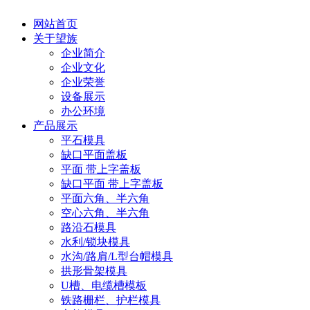
网站首页
关于望族
企业简介
企业文化
企业荣誉
设备展示
办公环境
产品展示
平石模具
缺口平面盖板
平面 带上字盖板
缺口平面 带上字盖板
平面六角、半六角
空心六角、半六角
路沿石模具
水利/锁块模具
水沟/路肩/L型台帽模具
拱形骨架模具
U槽、电缆槽模板
铁路栅栏、护栏模具