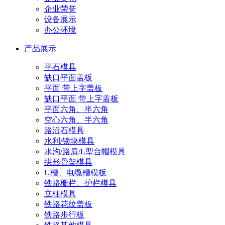
企业荣誉
设备展示
办公环境
产品展示
平石模具
缺口平面盖板
平面 带上字盖板
缺口平面 带上字盖板
平面六角、半六角
空心六角、半六角
路沿石模具
水利/锁块模具
水沟/路肩/L型台帽模具
拱形骨架模具
U槽、电缆槽模板
铁路栅栏、护栏模具
立柱模具
铁路花纹盖板
铁路步行板