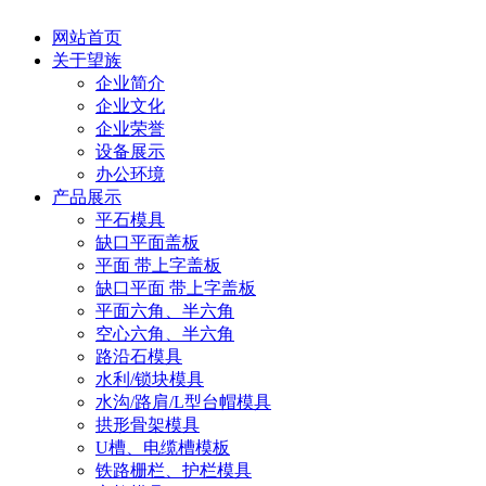
网站首页
关于望族
企业简介
企业文化
企业荣誉
设备展示
办公环境
产品展示
平石模具
缺口平面盖板
平面 带上字盖板
缺口平面 带上字盖板
平面六角、半六角
空心六角、半六角
路沿石模具
水利/锁块模具
水沟/路肩/L型台帽模具
拱形骨架模具
U槽、电缆槽模板
铁路栅栏、护栏模具