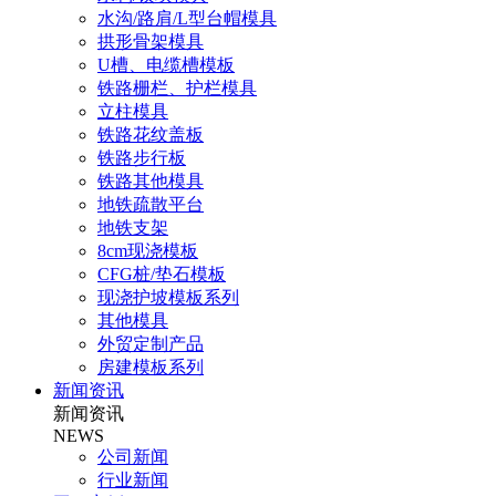
水沟/路肩/L型台帽模具
拱形骨架模具
U槽、电缆槽模板
铁路栅栏、护栏模具
立柱模具
铁路花纹盖板
铁路步行板
铁路其他模具
地铁疏散平台
地铁支架
8cm现浇模板
CFG桩/垫石模板
现浇护坡模板系列
其他模具
外贸定制产品
房建模板系列
新闻资讯
新闻资讯
NEWS
公司新闻
行业新闻