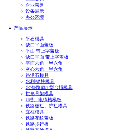
企业荣誉
设备展示
办公环境
产品展示
平石模具
缺口平面盖板
平面 带上字盖板
缺口平面 带上字盖板
平面六角、半六角
空心六角、半六角
路沿石模具
水利/锁块模具
水沟/路肩/L型台帽模具
拱形骨架模具
U槽、电缆槽模板
铁路栅栏、护栏模具
立柱模具
铁路花纹盖板
铁路步行板