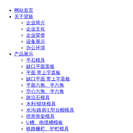
网站首页
关于望族
企业简介
企业文化
企业荣誉
设备展示
办公环境
产品展示
平石模具
缺口平面盖板
平面 带上字盖板
缺口平面 带上字盖板
平面六角、半六角
空心六角、半六角
路沿石模具
水利/锁块模具
水沟/路肩/L型台帽模具
拱形骨架模具
U槽、电缆槽模板
铁路栅栏、护栏模具