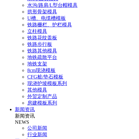
水沟/路肩/L型台帽模具
拱形骨架模具
U槽、电缆槽模板
铁路栅栏、护栏模具
立柱模具
铁路花纹盖板
铁路步行板
铁路其他模具
地铁疏散平台
地铁支架
8cm现浇模板
CFG桩/垫石模板
现浇护坡模板系列
其他模具
外贸定制产品
房建模板系列
新闻资讯
新闻资讯
NEWS
公司新闻
行业新闻