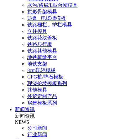
水沟/路肩/L型台帽模具
拱形骨架模具
U槽、电缆槽模板
铁路栅栏、护栏模具
立柱模具
铁路花纹盖板
铁路步行板
铁路其他模具
地铁疏散平台
地铁支架
8cm现浇模板
CFG桩/垫石模板
现浇护坡模板系列
其他模具
外贸定制产品
房建模板系列
新闻资讯
新闻资讯
NEWS
公司新闻
行业新闻