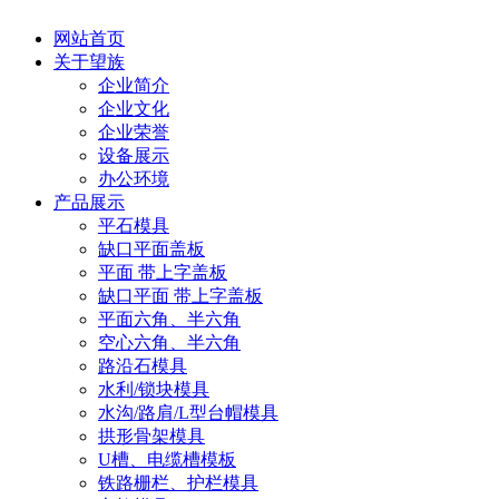
网站首页
关于望族
企业简介
企业文化
企业荣誉
设备展示
办公环境
产品展示
平石模具
缺口平面盖板
平面 带上字盖板
缺口平面 带上字盖板
平面六角、半六角
空心六角、半六角
路沿石模具
水利/锁块模具
水沟/路肩/L型台帽模具
拱形骨架模具
U槽、电缆槽模板
铁路栅栏、护栏模具