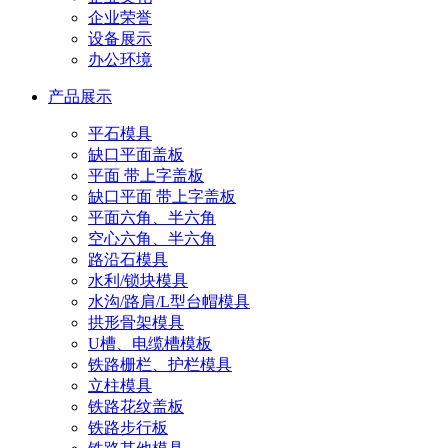
企业荣誉
设备展示
办公环境
产品展示
平石模具
缺口平面盖板
平面 带上字盖板
缺口平面 带上字盖板
平面六角、半六角
空心六角、半六角
路沿石模具
水利/锁块模具
水沟/路肩/L型台帽模具
拱形骨架模具
U槽、电缆槽模板
铁路栅栏、护栏模具
立柱模具
铁路花纹盖板
铁路步行板