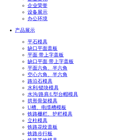
企业荣誉
设备展示
办公环境
产品展示
平石模具
缺口平面盖板
平面 带上字盖板
缺口平面 带上字盖板
平面六角、半六角
空心六角、半六角
路沿石模具
水利/锁块模具
水沟/路肩/L型台帽模具
拱形骨架模具
U槽、电缆槽模板
铁路栅栏、护栏模具
立柱模具
铁路花纹盖板
铁路步行板