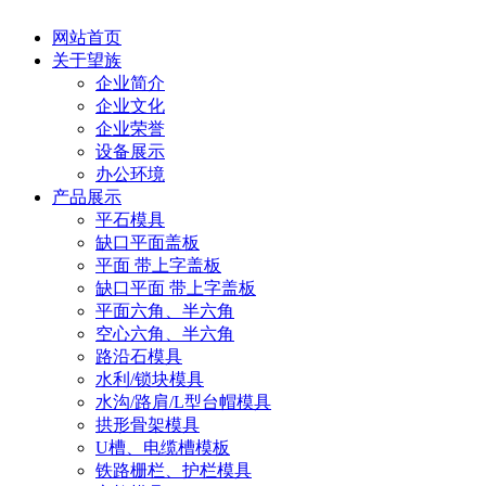
网站首页
关于望族
企业简介
企业文化
企业荣誉
设备展示
办公环境
产品展示
平石模具
缺口平面盖板
平面 带上字盖板
缺口平面 带上字盖板
平面六角、半六角
空心六角、半六角
路沿石模具
水利/锁块模具
水沟/路肩/L型台帽模具
拱形骨架模具
U槽、电缆槽模板
铁路栅栏、护栏模具