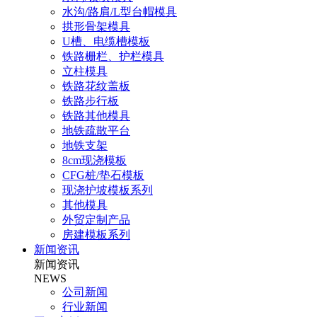
水沟/路肩/L型台帽模具
拱形骨架模具
U槽、电缆槽模板
铁路栅栏、护栏模具
立柱模具
铁路花纹盖板
铁路步行板
铁路其他模具
地铁疏散平台
地铁支架
8cm现浇模板
CFG桩/垫石模板
现浇护坡模板系列
其他模具
外贸定制产品
房建模板系列
新闻资讯
新闻资讯
NEWS
公司新闻
行业新闻