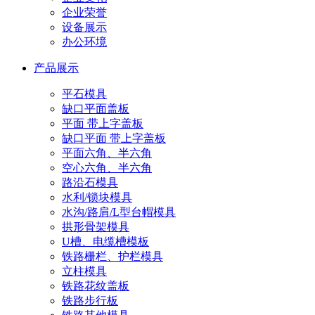
企业荣誉
设备展示
办公环境
产品展示
平石模具
缺口平面盖板
平面 带上字盖板
缺口平面 带上字盖板
平面六角、半六角
空心六角、半六角
路沿石模具
水利/锁块模具
水沟/路肩/L型台帽模具
拱形骨架模具
U槽、电缆槽模板
铁路栅栏、护栏模具
立柱模具
铁路花纹盖板
铁路步行板