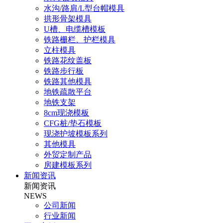
水沟/路肩/L型台帽模具
拱形骨架模具
U槽、电缆槽模板
铁路栅栏、护栏模具
立柱模具
铁路花纹盖板
铁路步行板
铁路其他模具
地铁疏散平台
地铁支架
8cm现浇模板
CFG桩/垫石模板
现浇护坡模板系列
其他模具
外贸定制产品
房建模板系列
新闻资讯
新闻资讯
NEWS
公司新闻
行业新闻