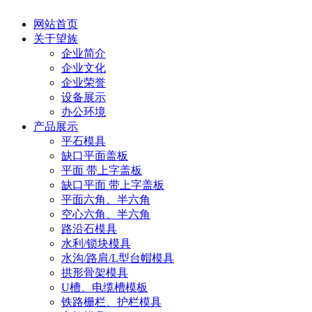
网站首页
关于望族
企业简介
企业文化
企业荣誉
设备展示
办公环境
产品展示
平石模具
缺口平面盖板
平面 带上字盖板
缺口平面 带上字盖板
平面六角、半六角
空心六角、半六角
路沿石模具
水利/锁块模具
水沟/路肩/L型台帽模具
拱形骨架模具
U槽、电缆槽模板
铁路栅栏、护栏模具