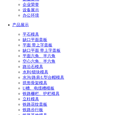
企业荣誉
设备展示
办公环境
产品展示
平石模具
缺口平面盖板
平面 带上字盖板
缺口平面 带上字盖板
平面六角、半六角
空心六角、半六角
路沿石模具
水利/锁块模具
水沟/路肩/L型台帽模具
拱形骨架模具
U槽、电缆槽模板
铁路栅栏、护栏模具
立柱模具
铁路花纹盖板
铁路步行板