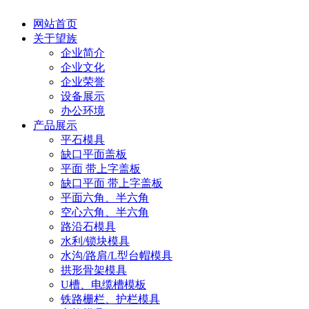
网站首页
关于望族
企业简介
企业文化
企业荣誉
设备展示
办公环境
产品展示
平石模具
缺口平面盖板
平面 带上字盖板
缺口平面 带上字盖板
平面六角、半六角
空心六角、半六角
路沿石模具
水利/锁块模具
水沟/路肩/L型台帽模具
拱形骨架模具
U槽、电缆槽模板
铁路栅栏、护栏模具