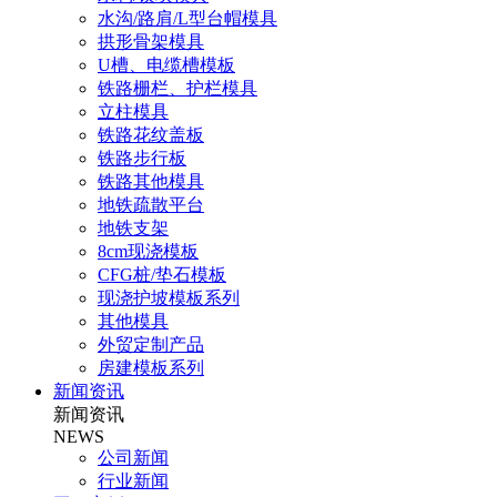
水沟/路肩/L型台帽模具
拱形骨架模具
U槽、电缆槽模板
铁路栅栏、护栏模具
立柱模具
铁路花纹盖板
铁路步行板
铁路其他模具
地铁疏散平台
地铁支架
8cm现浇模板
CFG桩/垫石模板
现浇护坡模板系列
其他模具
外贸定制产品
房建模板系列
新闻资讯
新闻资讯
NEWS
公司新闻
行业新闻