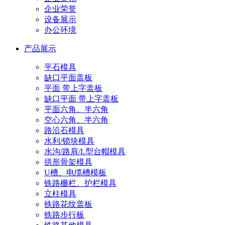
企业荣誉
设备展示
办公环境
产品展示
平石模具
缺口平面盖板
平面 带上字盖板
缺口平面 带上字盖板
平面六角、半六角
空心六角、半六角
路沿石模具
水利/锁块模具
水沟/路肩/L型台帽模具
拱形骨架模具
U槽、电缆槽模板
铁路栅栏、护栏模具
立柱模具
铁路花纹盖板
铁路步行板