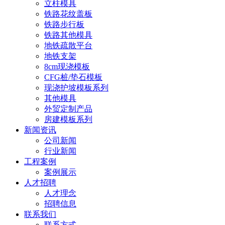
立柱模具
铁路花纹盖板
铁路步行板
铁路其他模具
地铁疏散平台
地铁支架
8cm现浇模板
CFG桩/垫石模板
现浇护坡模板系列
其他模具
外贸定制产品
房建模板系列
新闻资讯
公司新闻
行业新闻
工程案例
案例展示
人才招聘
人才理念
招聘信息
联系我们
联系方式