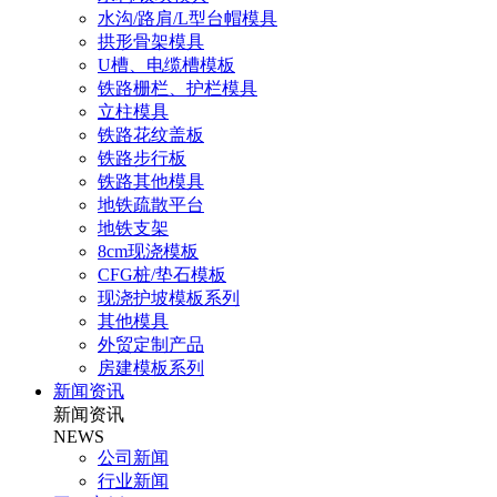
水沟/路肩/L型台帽模具
拱形骨架模具
U槽、电缆槽模板
铁路栅栏、护栏模具
立柱模具
铁路花纹盖板
铁路步行板
铁路其他模具
地铁疏散平台
地铁支架
8cm现浇模板
CFG桩/垫石模板
现浇护坡模板系列
其他模具
外贸定制产品
房建模板系列
新闻资讯
新闻资讯
NEWS
公司新闻
行业新闻