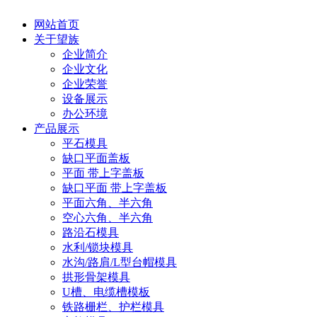
网站首页
关于望族
企业简介
企业文化
企业荣誉
设备展示
办公环境
产品展示
平石模具
缺口平面盖板
平面 带上字盖板
缺口平面 带上字盖板
平面六角、半六角
空心六角、半六角
路沿石模具
水利/锁块模具
水沟/路肩/L型台帽模具
拱形骨架模具
U槽、电缆槽模板
铁路栅栏、护栏模具