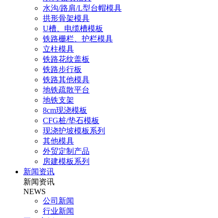
水沟/路肩/L型台帽模具
拱形骨架模具
U槽、电缆槽模板
铁路栅栏、护栏模具
立柱模具
铁路花纹盖板
铁路步行板
铁路其他模具
地铁疏散平台
地铁支架
8cm现浇模板
CFG桩/垫石模板
现浇护坡模板系列
其他模具
外贸定制产品
房建模板系列
新闻资讯
新闻资讯
NEWS
公司新闻
行业新闻