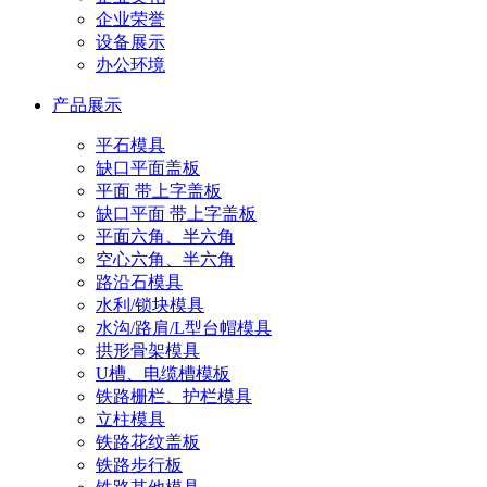
企业荣誉
设备展示
办公环境
产品展示
平石模具
缺口平面盖板
平面 带上字盖板
缺口平面 带上字盖板
平面六角、半六角
空心六角、半六角
路沿石模具
水利/锁块模具
水沟/路肩/L型台帽模具
拱形骨架模具
U槽、电缆槽模板
铁路栅栏、护栏模具
立柱模具
铁路花纹盖板
铁路步行板