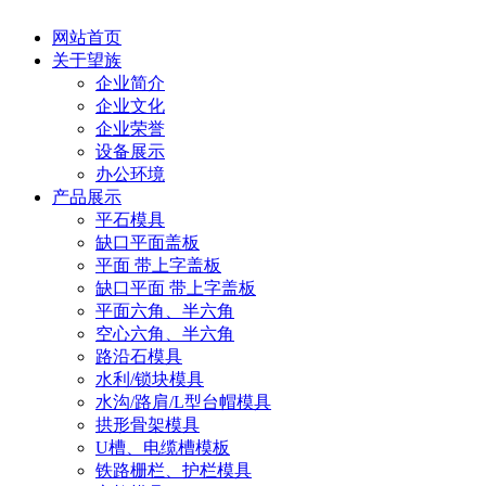
网站首页
关于望族
企业简介
企业文化
企业荣誉
设备展示
办公环境
产品展示
平石模具
缺口平面盖板
平面 带上字盖板
缺口平面 带上字盖板
平面六角、半六角
空心六角、半六角
路沿石模具
水利/锁块模具
水沟/路肩/L型台帽模具
拱形骨架模具
U槽、电缆槽模板
铁路栅栏、护栏模具