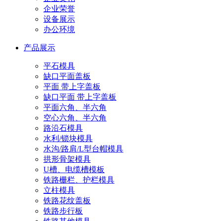
企业荣誉
设备展示
办公环境
产品展示
平石模具
缺口平面盖板
平面 带上字盖板
缺口平面 带上字盖板
平面六角、半六角
空心六角、半六角
路沿石模具
水利/锁块模具
水沟/路肩/L型台帽模具
拱形骨架模具
U槽、电缆槽模板
铁路栅栏、护栏模具
立柱模具
铁路花纹盖板
铁路步行板