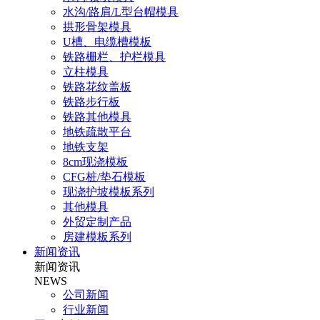
水沟/路肩/L型台帽模具
拱形骨架模具
U槽、电缆槽模板
铁路栅栏、护栏模具
立柱模具
铁路花纹盖板
铁路步行板
铁路其他模具
地铁疏散平台
地铁支架
8cm现浇模板
CFG桩/垫石模板
现浇护坡模板系列
其他模具
外贸定制产品
房建模板系列
新闻资讯
新闻资讯
NEWS
公司新闻
行业新闻