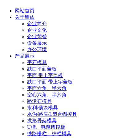
网站首页
关于望族
企业简介
企业文化
企业荣誉
设备展示
办公环境
产品展示
平石模具
缺口平面盖板
平面 带上字盖板
缺口平面 带上字盖板
平面六角、半六角
空心六角、半六角
路沿石模具
水利/锁块模具
水沟/路肩/L型台帽模具
拱形骨架模具
U槽、电缆槽模板
铁路栅栏、护栏模具