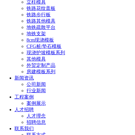
立柱模具
铁路花纹盖板
铁路步行板
铁路其他模具
地铁疏散平台
地铁支架
8cm现浇模板
CFG桩/垫石模板
现浇护坡模板系列
其他模具
外贸定制产品
房建模板系列
新闻资讯
公司新闻
行业新闻
工程案例
案例展示
人才招聘
人才理念
招聘信息
联系我们
联系方式