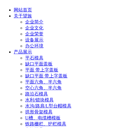
网站首页
关于望族
企业简介
企业文化
企业荣誉
设备展示
办公环境
产品展示
平石模具
缺口平面盖板
平面 带上字盖板
缺口平面 带上字盖板
平面六角、半六角
空心六角、半六角
路沿石模具
水利/锁块模具
水沟/路肩/L型台帽模具
拱形骨架模具
U槽、电缆槽模板
铁路栅栏、护栏模具