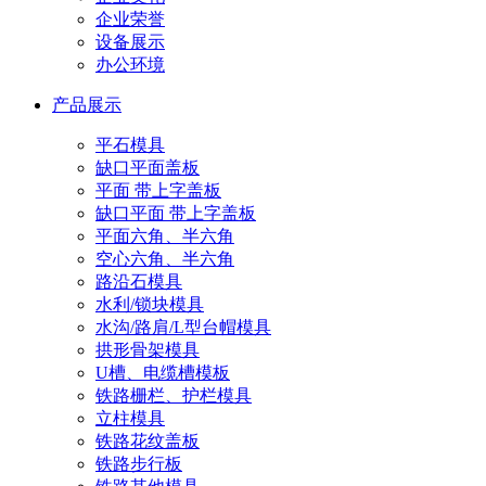
企业荣誉
设备展示
办公环境
产品展示
平石模具
缺口平面盖板
平面 带上字盖板
缺口平面 带上字盖板
平面六角、半六角
空心六角、半六角
路沿石模具
水利/锁块模具
水沟/路肩/L型台帽模具
拱形骨架模具
U槽、电缆槽模板
铁路栅栏、护栏模具
立柱模具
铁路花纹盖板
铁路步行板