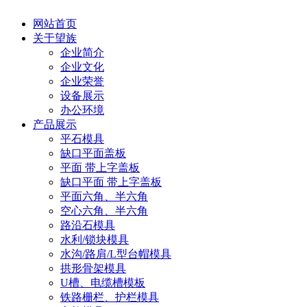
网站首页
关于望族
企业简介
企业文化
企业荣誉
设备展示
办公环境
产品展示
平石模具
缺口平面盖板
平面 带上字盖板
缺口平面 带上字盖板
平面六角、半六角
空心六角、半六角
路沿石模具
水利/锁块模具
水沟/路肩/L型台帽模具
拱形骨架模具
U槽、电缆槽模板
铁路栅栏、护栏模具