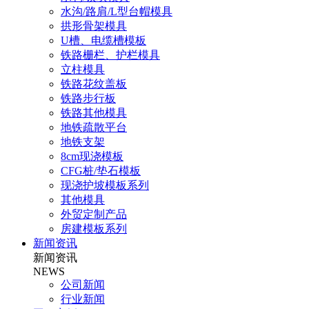
水沟/路肩/L型台帽模具
拱形骨架模具
U槽、电缆槽模板
铁路栅栏、护栏模具
立柱模具
铁路花纹盖板
铁路步行板
铁路其他模具
地铁疏散平台
地铁支架
8cm现浇模板
CFG桩/垫石模板
现浇护坡模板系列
其他模具
外贸定制产品
房建模板系列
新闻资讯
新闻资讯
NEWS
公司新闻
行业新闻