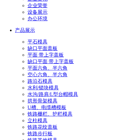
企业荣誉
设备展示
办公环境
产品展示
平石模具
缺口平面盖板
平面 带上字盖板
缺口平面 带上字盖板
平面六角、半六角
空心六角、半六角
路沿石模具
水利/锁块模具
水沟/路肩/L型台帽模具
拱形骨架模具
U槽、电缆槽模板
铁路栅栏、护栏模具
立柱模具
铁路花纹盖板
铁路步行板