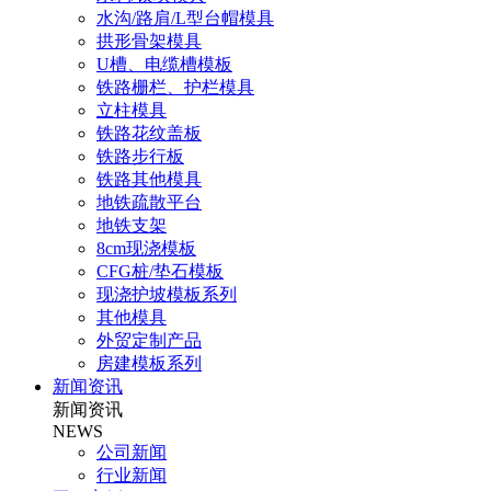
水沟/路肩/L型台帽模具
拱形骨架模具
U槽、电缆槽模板
铁路栅栏、护栏模具
立柱模具
铁路花纹盖板
铁路步行板
铁路其他模具
地铁疏散平台
地铁支架
8cm现浇模板
CFG桩/垫石模板
现浇护坡模板系列
其他模具
外贸定制产品
房建模板系列
新闻资讯
新闻资讯
NEWS
公司新闻
行业新闻