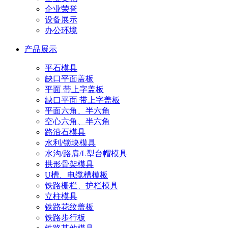
企业荣誉
设备展示
办公环境
产品展示
平石模具
缺口平面盖板
平面 带上字盖板
缺口平面 带上字盖板
平面六角、半六角
空心六角、半六角
路沿石模具
水利/锁块模具
水沟/路肩/L型台帽模具
拱形骨架模具
U槽、电缆槽模板
铁路栅栏、护栏模具
立柱模具
铁路花纹盖板
铁路步行板