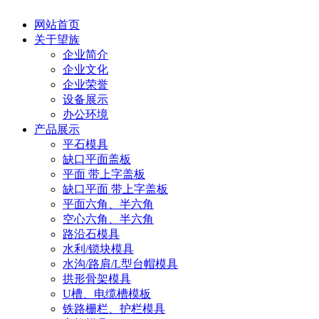
网站首页
关于望族
企业简介
企业文化
企业荣誉
设备展示
办公环境
产品展示
平石模具
缺口平面盖板
平面 带上字盖板
缺口平面 带上字盖板
平面六角、半六角
空心六角、半六角
路沿石模具
水利/锁块模具
水沟/路肩/L型台帽模具
拱形骨架模具
U槽、电缆槽模板
铁路栅栏、护栏模具