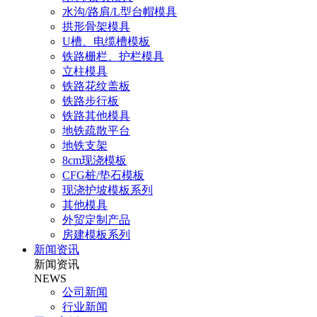
水沟/路肩/L型台帽模具
拱形骨架模具
U槽、电缆槽模板
铁路栅栏、护栏模具
立柱模具
铁路花纹盖板
铁路步行板
铁路其他模具
地铁疏散平台
地铁支架
8cm现浇模板
CFG桩/垫石模板
现浇护坡模板系列
其他模具
外贸定制产品
房建模板系列
新闻资讯
新闻资讯
NEWS
公司新闻
行业新闻