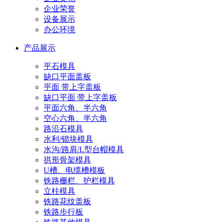
企业荣誉
设备展示
办公环境
产品展示
平石模具
缺口平面盖板
平面 带上字盖板
缺口平面 带上字盖板
平面六角、半六角
空心六角、半六角
路沿石模具
水利/锁块模具
水沟/路肩/L型台帽模具
拱形骨架模具
U槽、电缆槽模板
铁路栅栏、护栏模具
立柱模具
铁路花纹盖板
铁路步行板