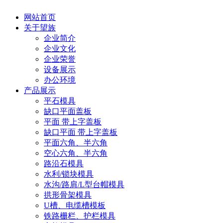
网站首页
关于望族
企业简介
企业文化
企业荣誉
设备展示
办公环境
产品展示
平石模具
缺口平面盖板
平面 带上字盖板
缺口平面 带上字盖板
平面六角、半六角
空心六角、半六角
路沿石模具
水利/锁块模具
水沟/路肩/L型台帽模具
拱形骨架模具
U槽、电缆槽模板
铁路栅栏、护栏模具