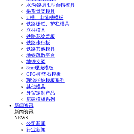
水沟/路肩/L型台帽模具
拱形骨架模具
U槽、电缆槽模板
铁路栅栏、护栏模具
立柱模具
铁路花纹盖板
铁路步行板
铁路其他模具
地铁疏散平台
地铁支架
8cm现浇模板
CFG桩/垫石模板
现浇护坡模板系列
其他模具
外贸定制产品
房建模板系列
新闻资讯
新闻资讯
NEWS
公司新闻
行业新闻