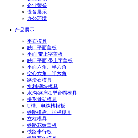
企业荣誉
设备展示
办公环境
产品展示
平石模具
缺口平面盖板
平面 带上字盖板
缺口平面 带上字盖板
平面六角、半六角
空心六角、半六角
路沿石模具
水利/锁块模具
水沟/路肩/L型台帽模具
拱形骨架模具
U槽、电缆槽模板
铁路栅栏、护栏模具
立柱模具
铁路花纹盖板
铁路步行板