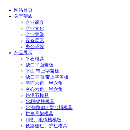
网站首页
关于望族
企业简介
企业文化
企业荣誉
设备展示
办公环境
产品展示
平石模具
缺口平面盖板
平面 带上字盖板
缺口平面 带上字盖板
平面六角、半六角
空心六角、半六角
路沿石模具
水利/锁块模具
水沟/路肩/L型台帽模具
拱形骨架模具
U槽、电缆槽模板
铁路栅栏、护栏模具