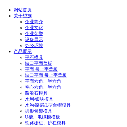
网站首页
关于望族
企业简介
企业文化
企业荣誉
设备展示
办公环境
产品展示
平石模具
缺口平面盖板
平面 带上字盖板
缺口平面 带上字盖板
平面六角、半六角
空心六角、半六角
路沿石模具
水利/锁块模具
水沟/路肩/L型台帽模具
拱形骨架模具
U槽、电缆槽模板
铁路栅栏、护栏模具