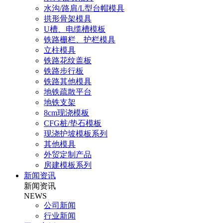
水沟/路肩/L型台帽模具
拱形骨架模具
U槽、电缆槽模板
铁路栅栏、护栏模具
立柱模具
铁路花纹盖板
铁路步行板
铁路其他模具
地铁疏散平台
地铁支架
8cm现浇模板
CFG桩/垫石模板
现浇护坡模板系列
其他模具
外贸定制产品
房建模板系列
新闻资讯
新闻资讯
NEWS
公司新闻
行业新闻