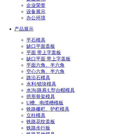
企业荣誉
设备展示
办公环境
产品展示
平石模具
缺口平面盖板
平面 带上字盖板
缺口平面 带上字盖板
平面六角、半六角
空心六角、半六角
路沿石模具
水利/锁块模具
水沟/路肩/L型台帽模具
拱形骨架模具
U槽、电缆槽模板
铁路栅栏、护栏模具
立柱模具
铁路花纹盖板
铁路步行板