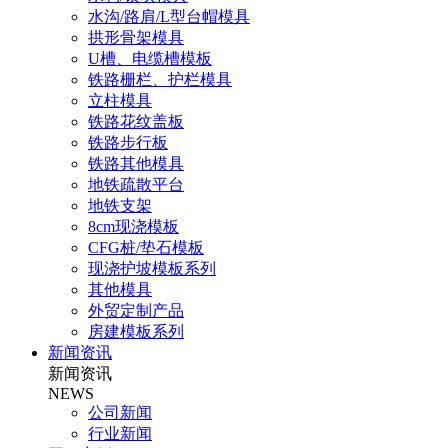
水沟/路肩/L型台帽模具
拱形骨架模具
U槽、电缆槽模板
铁路栅栏、护栏模具
立柱模具
铁路花纹盖板
铁路步行板
铁路其他模具
地铁疏散平台
地铁支架
8cm现浇模板
CFG桩/垫石模板
现浇护坡模板系列
其他模具
外贸定制产品
房建模板系列
新闻资讯
新闻资讯
NEWS
公司新闻
行业新闻