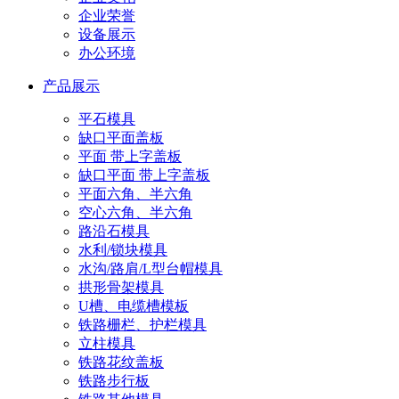
企业荣誉
设备展示
办公环境
产品展示
平石模具
缺口平面盖板
平面 带上字盖板
缺口平面 带上字盖板
平面六角、半六角
空心六角、半六角
路沿石模具
水利/锁块模具
水沟/路肩/L型台帽模具
拱形骨架模具
U槽、电缆槽模板
铁路栅栏、护栏模具
立柱模具
铁路花纹盖板
铁路步行板