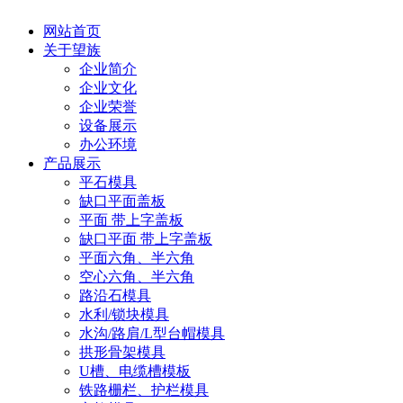
网站首页
关于望族
企业简介
企业文化
企业荣誉
设备展示
办公环境
产品展示
平石模具
缺口平面盖板
平面 带上字盖板
缺口平面 带上字盖板
平面六角、半六角
空心六角、半六角
路沿石模具
水利/锁块模具
水沟/路肩/L型台帽模具
拱形骨架模具
U槽、电缆槽模板
铁路栅栏、护栏模具