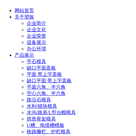
网站首页
关于望族
企业简介
企业文化
企业荣誉
设备展示
办公环境
产品展示
平石模具
缺口平面盖板
平面 带上字盖板
缺口平面 带上字盖板
平面六角、半六角
空心六角、半六角
路沿石模具
水利/锁块模具
水沟/路肩/L型台帽模具
拱形骨架模具
U槽、电缆槽模板
铁路栅栏、护栏模具