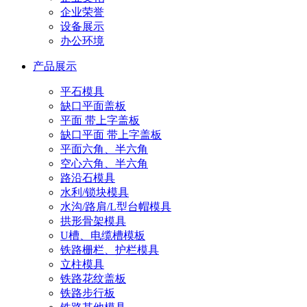
企业荣誉
设备展示
办公环境
产品展示
平石模具
缺口平面盖板
平面 带上字盖板
缺口平面 带上字盖板
平面六角、半六角
空心六角、半六角
路沿石模具
水利/锁块模具
水沟/路肩/L型台帽模具
拱形骨架模具
U槽、电缆槽模板
铁路栅栏、护栏模具
立柱模具
铁路花纹盖板
铁路步行板