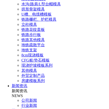
水沟/路肩/L型台帽模具
拱形骨架模具
U槽、电缆槽模板
铁路栅栏、护栏模具
立柱模具
铁路花纹盖板
铁路步行板
铁路其他模具
地铁疏散平台
地铁支架
8cm现浇模板
CFG桩/垫石模板
现浇护坡模板系列
其他模具
外贸定制产品
房建模板系列
新闻资讯
新闻资讯
NEWS
公司新闻
行业新闻