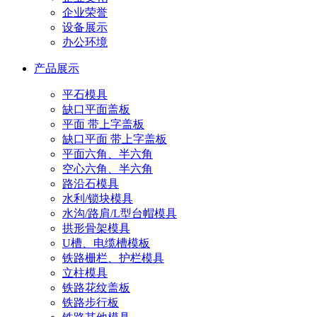
企业荣誉
设备展示
办公环境
产品展示
平石模具
缺口平面盖板
平面 带上字盖板
缺口平面 带上字盖板
平面六角、半六角
空心六角、半六角
路沿石模具
水利/锁块模具
水沟/路肩/L型台帽模具
拱形骨架模具
U槽、电缆槽模板
铁路栅栏、护栏模具
立柱模具
铁路花纹盖板
铁路步行板