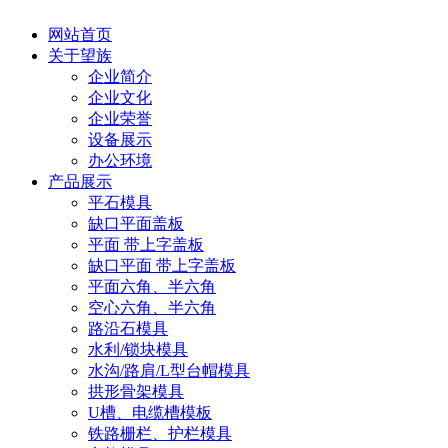
网站首页
关于望族
企业简介
企业文化
企业荣誉
设备展示
办公环境
产品展示
平石模具
缺口平面盖板
平面 带上字盖板
缺口平面 带上字盖板
平面六角、半六角
空心六角、半六角
路沿石模具
水利/锁块模具
水沟/路肩/L型台帽模具
拱形骨架模具
U槽、电缆槽模板
铁路栅栏、护栏模具