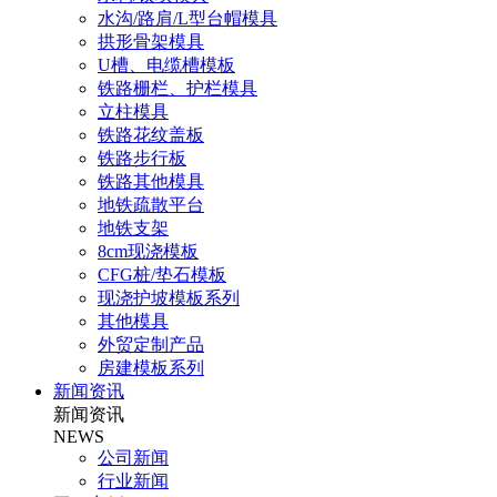
水沟/路肩/L型台帽模具
拱形骨架模具
U槽、电缆槽模板
铁路栅栏、护栏模具
立柱模具
铁路花纹盖板
铁路步行板
铁路其他模具
地铁疏散平台
地铁支架
8cm现浇模板
CFG桩/垫石模板
现浇护坡模板系列
其他模具
外贸定制产品
房建模板系列
新闻资讯
新闻资讯
NEWS
公司新闻
行业新闻