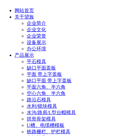
网站首页
关于望族
企业简介
企业文化
企业荣誉
设备展示
办公环境
产品展示
平石模具
缺口平面盖板
平面 带上字盖板
缺口平面 带上字盖板
平面六角、半六角
空心六角、半六角
路沿石模具
水利/锁块模具
水沟/路肩/L型台帽模具
拱形骨架模具
U槽、电缆槽模板
铁路栅栏、护栏模具