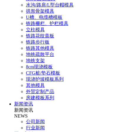
水沟/路肩/L型台帽模具
拱形骨架模具
U槽、电缆槽模板
铁路栅栏、护栏模具
立柱模具
铁路花纹盖板
铁路步行板
铁路其他模具
地铁疏散平台
地铁支架
8cm现浇模板
CFG桩/垫石模板
现浇护坡模板系列
其他模具
外贸定制产品
房建模板系列
新闻资讯
新闻资讯
NEWS
公司新闻
行业新闻