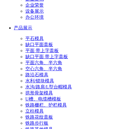
企业荣誉
设备展示
办公环境
产品展示
平石模具
缺口平面盖板
平面 带上字盖板
缺口平面 带上字盖板
平面六角、半六角
空心六角、半六角
路沿石模具
水利/锁块模具
水沟/路肩/L型台帽模具
拱形骨架模具
U槽、电缆槽模板
铁路栅栏、护栏模具
立柱模具
铁路花纹盖板
铁路步行板