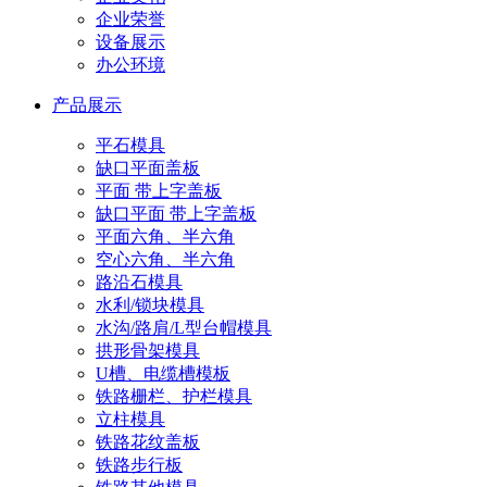
企业荣誉
设备展示
办公环境
产品展示
平石模具
缺口平面盖板
平面 带上字盖板
缺口平面 带上字盖板
平面六角、半六角
空心六角、半六角
路沿石模具
水利/锁块模具
水沟/路肩/L型台帽模具
拱形骨架模具
U槽、电缆槽模板
铁路栅栏、护栏模具
立柱模具
铁路花纹盖板
铁路步行板