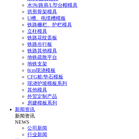
水沟/路肩/L型台帽模具
拱形骨架模具
U槽、电缆槽模板
铁路栅栏、护栏模具
立柱模具
铁路花纹盖板
铁路步行板
铁路其他模具
地铁疏散平台
地铁支架
8cm现浇模板
CFG桩/垫石模板
现浇护坡模板系列
其他模具
外贸定制产品
房建模板系列
新闻资讯
新闻资讯
NEWS
公司新闻
行业新闻