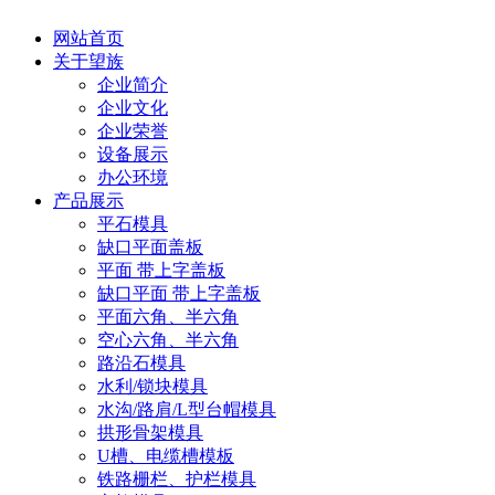
网站首页
关于望族
企业简介
企业文化
企业荣誉
设备展示
办公环境
产品展示
平石模具
缺口平面盖板
平面 带上字盖板
缺口平面 带上字盖板
平面六角、半六角
空心六角、半六角
路沿石模具
水利/锁块模具
水沟/路肩/L型台帽模具
拱形骨架模具
U槽、电缆槽模板
铁路栅栏、护栏模具