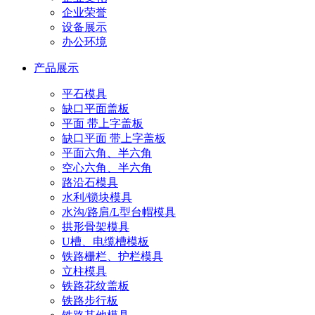
企业荣誉
设备展示
办公环境
产品展示
平石模具
缺口平面盖板
平面 带上字盖板
缺口平面 带上字盖板
平面六角、半六角
空心六角、半六角
路沿石模具
水利/锁块模具
水沟/路肩/L型台帽模具
拱形骨架模具
U槽、电缆槽模板
铁路栅栏、护栏模具
立柱模具
铁路花纹盖板
铁路步行板