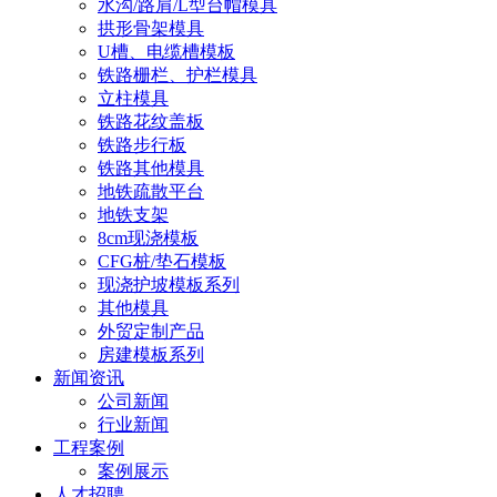
水沟/路肩/L型台帽模具
拱形骨架模具
U槽、电缆槽模板
铁路栅栏、护栏模具
立柱模具
铁路花纹盖板
铁路步行板
铁路其他模具
地铁疏散平台
地铁支架
8cm现浇模板
CFG桩/垫石模板
现浇护坡模板系列
其他模具
外贸定制产品
房建模板系列
新闻资讯
公司新闻
行业新闻
工程案例
案例展示
人才招聘