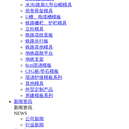
水沟/路肩/L型台帽模具
拱形骨架模具
U槽、电缆槽模板
铁路栅栏、护栏模具
立柱模具
铁路花纹盖板
铁路步行板
铁路其他模具
地铁疏散平台
地铁支架
8cm现浇模板
CFG桩/垫石模板
现浇护坡模板系列
其他模具
外贸定制产品
房建模板系列
新闻资讯
新闻资讯
NEWS
公司新闻
行业新闻