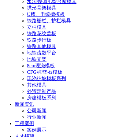
水沟/路肩/L型台帽模具
拱形骨架模具
U槽、电缆槽模板
铁路栅栏、护栏模具
立柱模具
铁路花纹盖板
铁路步行板
铁路其他模具
地铁疏散平台
地铁支架
8cm现浇模板
CFG桩/垫石模板
现浇护坡模板系列
其他模具
外贸定制产品
房建模板系列
新闻资讯
公司新闻
行业新闻
工程案例
案例展示
人才招聘