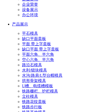
企业荣誉
设备展示
办公环境
产品展示
平石模具
缺口平面盖板
平面 带上字盖板
缺口平面 带上字盖板
平面六角、半六角
空心六角、半六角
路沿石模具
水利/锁块模具
水沟/路肩/L型台帽模具
拱形骨架模具
U槽、电缆槽模板
铁路栅栏、护栏模具
立柱模具
铁路花纹盖板
铁路步行板