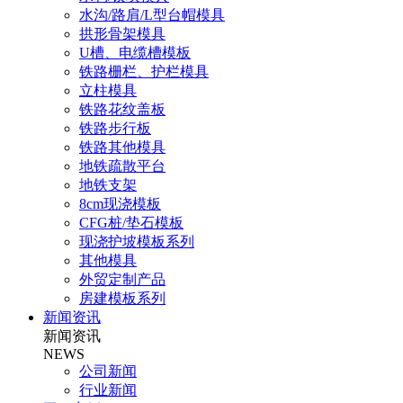
水沟/路肩/L型台帽模具
拱形骨架模具
U槽、电缆槽模板
铁路栅栏、护栏模具
立柱模具
铁路花纹盖板
铁路步行板
铁路其他模具
地铁疏散平台
地铁支架
8cm现浇模板
CFG桩/垫石模板
现浇护坡模板系列
其他模具
外贸定制产品
房建模板系列
新闻资讯
新闻资讯
NEWS
公司新闻
行业新闻