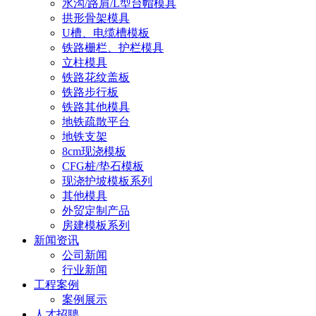
水沟/路肩/L型台帽模具
拱形骨架模具
U槽、电缆槽模板
铁路栅栏、护栏模具
立柱模具
铁路花纹盖板
铁路步行板
铁路其他模具
地铁疏散平台
地铁支架
8cm现浇模板
CFG桩/垫石模板
现浇护坡模板系列
其他模具
外贸定制产品
房建模板系列
新闻资讯
公司新闻
行业新闻
工程案例
案例展示
人才招聘