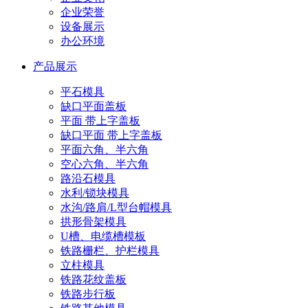
企业荣誉
设备展示
办公环境
产品展示
平石模具
缺口平面盖板
平面 带上字盖板
缺口平面 带上字盖板
平面六角、半六角
空心六角、半六角
路沿石模具
水利/锁块模具
水沟/路肩/L型台帽模具
拱形骨架模具
U槽、电缆槽模板
铁路栅栏、护栏模具
立柱模具
铁路花纹盖板
铁路步行板