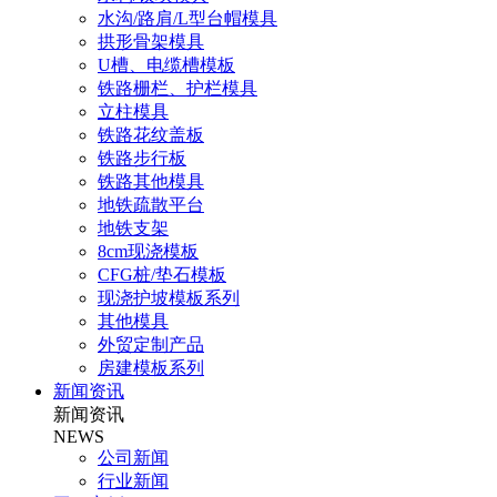
水沟/路肩/L型台帽模具
拱形骨架模具
U槽、电缆槽模板
铁路栅栏、护栏模具
立柱模具
铁路花纹盖板
铁路步行板
铁路其他模具
地铁疏散平台
地铁支架
8cm现浇模板
CFG桩/垫石模板
现浇护坡模板系列
其他模具
外贸定制产品
房建模板系列
新闻资讯
新闻资讯
NEWS
公司新闻
行业新闻