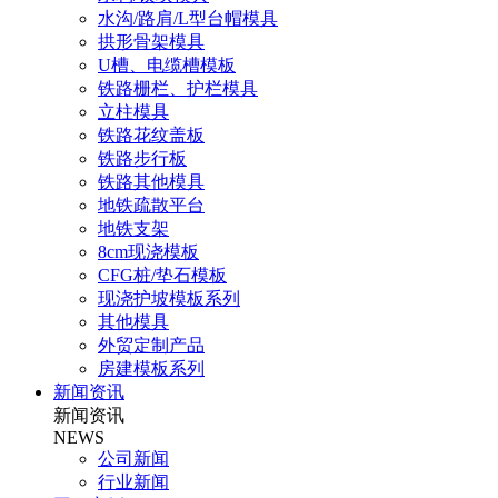
水沟/路肩/L型台帽模具
拱形骨架模具
U槽、电缆槽模板
铁路栅栏、护栏模具
立柱模具
铁路花纹盖板
铁路步行板
铁路其他模具
地铁疏散平台
地铁支架
8cm现浇模板
CFG桩/垫石模板
现浇护坡模板系列
其他模具
外贸定制产品
房建模板系列
新闻资讯
新闻资讯
NEWS
公司新闻
行业新闻