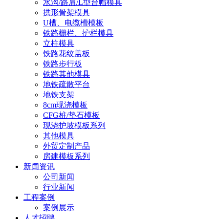
水沟/路肩/L型台帽模具
拱形骨架模具
U槽、电缆槽模板
铁路栅栏、护栏模具
立柱模具
铁路花纹盖板
铁路步行板
铁路其他模具
地铁疏散平台
地铁支架
8cm现浇模板
CFG桩/垫石模板
现浇护坡模板系列
其他模具
外贸定制产品
房建模板系列
新闻资讯
公司新闻
行业新闻
工程案例
案例展示
人才招聘