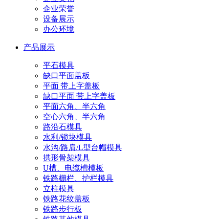
企业荣誉
设备展示
办公环境
产品展示
平石模具
缺口平面盖板
平面 带上字盖板
缺口平面 带上字盖板
平面六角、半六角
空心六角、半六角
路沿石模具
水利/锁块模具
水沟/路肩/L型台帽模具
拱形骨架模具
U槽、电缆槽模板
铁路栅栏、护栏模具
立柱模具
铁路花纹盖板
铁路步行板