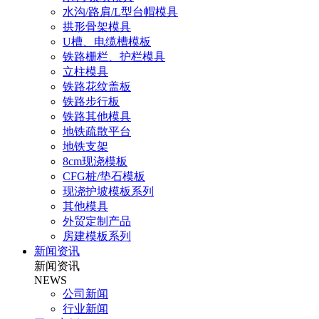
水沟/路肩/L型台帽模具
拱形骨架模具
U槽、电缆槽模板
铁路栅栏、护栏模具
立柱模具
铁路花纹盖板
铁路步行板
铁路其他模具
地铁疏散平台
地铁支架
8cm现浇模板
CFG桩/垫石模板
现浇护坡模板系列
其他模具
外贸定制产品
房建模板系列
新闻资讯
新闻资讯
NEWS
公司新闻
行业新闻