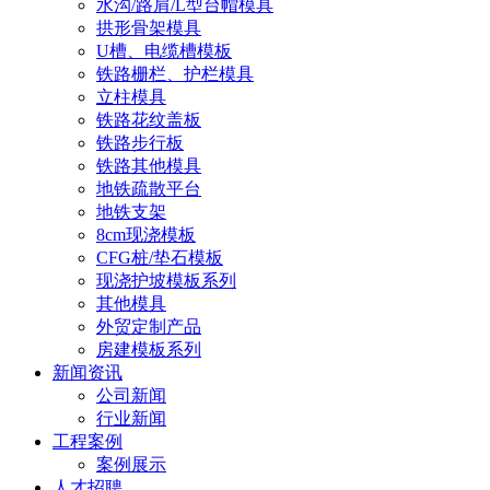
水沟/路肩/L型台帽模具
拱形骨架模具
U槽、电缆槽模板
铁路栅栏、护栏模具
立柱模具
铁路花纹盖板
铁路步行板
铁路其他模具
地铁疏散平台
地铁支架
8cm现浇模板
CFG桩/垫石模板
现浇护坡模板系列
其他模具
外贸定制产品
房建模板系列
新闻资讯
公司新闻
行业新闻
工程案例
案例展示
人才招聘