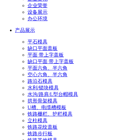
企业荣誉
设备展示
办公环境
产品展示
平石模具
缺口平面盖板
平面 带上字盖板
缺口平面 带上字盖板
平面六角、半六角
空心六角、半六角
路沿石模具
水利/锁块模具
水沟/路肩/L型台帽模具
拱形骨架模具
U槽、电缆槽模板
铁路栅栏、护栏模具
立柱模具
铁路花纹盖板
铁路步行板