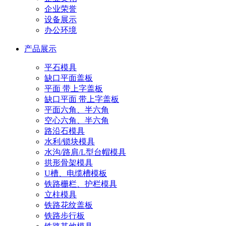
企业荣誉
设备展示
办公环境
产品展示
平石模具
缺口平面盖板
平面 带上字盖板
缺口平面 带上字盖板
平面六角、半六角
空心六角、半六角
路沿石模具
水利/锁块模具
水沟/路肩/L型台帽模具
拱形骨架模具
U槽、电缆槽模板
铁路栅栏、护栏模具
立柱模具
铁路花纹盖板
铁路步行板