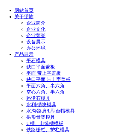
网站首页
关于望族
企业简介
企业文化
企业荣誉
设备展示
办公环境
产品展示
平石模具
缺口平面盖板
平面 带上字盖板
缺口平面 带上字盖板
平面六角、半六角
空心六角、半六角
路沿石模具
水利/锁块模具
水沟/路肩/L型台帽模具
拱形骨架模具
U槽、电缆槽模板
铁路栅栏、护栏模具