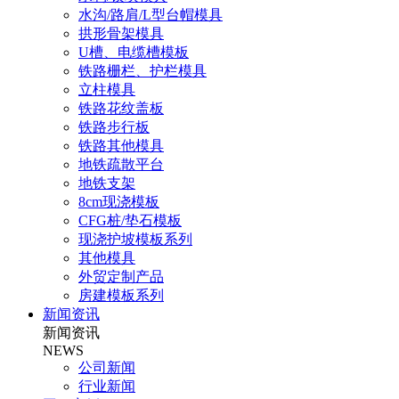
水沟/路肩/L型台帽模具
拱形骨架模具
U槽、电缆槽模板
铁路栅栏、护栏模具
立柱模具
铁路花纹盖板
铁路步行板
铁路其他模具
地铁疏散平台
地铁支架
8cm现浇模板
CFG桩/垫石模板
现浇护坡模板系列
其他模具
外贸定制产品
房建模板系列
新闻资讯
新闻资讯
NEWS
公司新闻
行业新闻