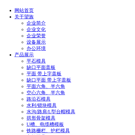
网站首页
关于望族
企业简介
企业文化
企业荣誉
设备展示
办公环境
产品展示
平石模具
缺口平面盖板
平面 带上字盖板
缺口平面 带上字盖板
平面六角、半六角
空心六角、半六角
路沿石模具
水利/锁块模具
水沟/路肩/L型台帽模具
拱形骨架模具
U槽、电缆槽模板
铁路栅栏、护栏模具