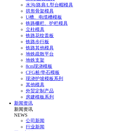
水沟/路肩/L型台帽模具
拱形骨架模具
U槽、电缆槽模板
铁路栅栏、护栏模具
立柱模具
铁路花纹盖板
铁路步行板
铁路其他模具
地铁疏散平台
地铁支架
8cm现浇模板
CFG桩/垫石模板
现浇护坡模板系列
其他模具
外贸定制产品
房建模板系列
新闻资讯
新闻资讯
NEWS
公司新闻
行业新闻