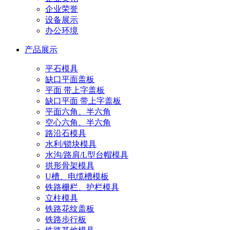
企业荣誉
设备展示
办公环境
产品展示
平石模具
缺口平面盖板
平面 带上字盖板
缺口平面 带上字盖板
平面六角、半六角
空心六角、半六角
路沿石模具
水利/锁块模具
水沟/路肩/L型台帽模具
拱形骨架模具
U槽、电缆槽模板
铁路栅栏、护栏模具
立柱模具
铁路花纹盖板
铁路步行板