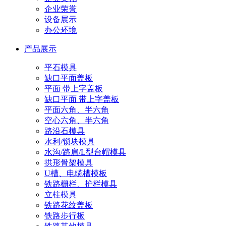
企业荣誉
设备展示
办公环境
产品展示
平石模具
缺口平面盖板
平面 带上字盖板
缺口平面 带上字盖板
平面六角、半六角
空心六角、半六角
路沿石模具
水利/锁块模具
水沟/路肩/L型台帽模具
拱形骨架模具
U槽、电缆槽模板
铁路栅栏、护栏模具
立柱模具
铁路花纹盖板
铁路步行板