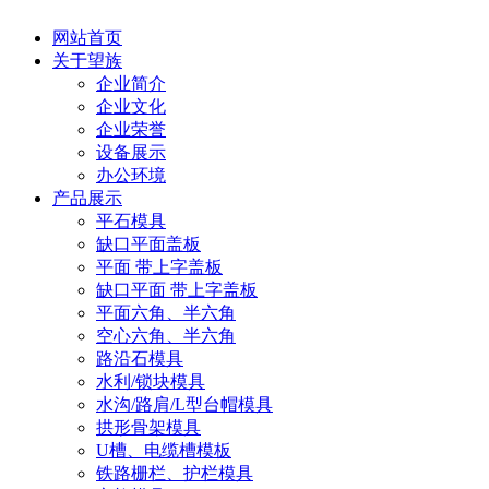
网站首页
关于望族
企业简介
企业文化
企业荣誉
设备展示
办公环境
产品展示
平石模具
缺口平面盖板
平面 带上字盖板
缺口平面 带上字盖板
平面六角、半六角
空心六角、半六角
路沿石模具
水利/锁块模具
水沟/路肩/L型台帽模具
拱形骨架模具
U槽、电缆槽模板
铁路栅栏、护栏模具