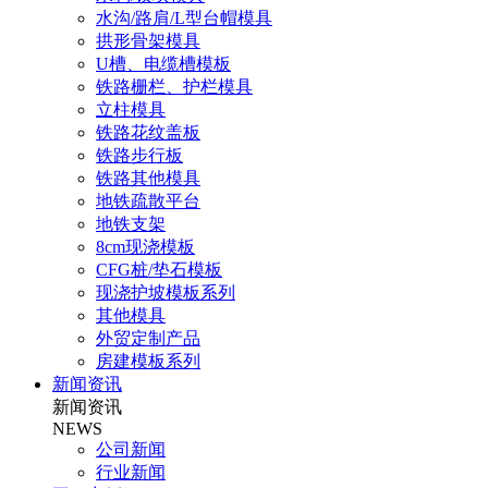
水沟/路肩/L型台帽模具
拱形骨架模具
U槽、电缆槽模板
铁路栅栏、护栏模具
立柱模具
铁路花纹盖板
铁路步行板
铁路其他模具
地铁疏散平台
地铁支架
8cm现浇模板
CFG桩/垫石模板
现浇护坡模板系列
其他模具
外贸定制产品
房建模板系列
新闻资讯
新闻资讯
NEWS
公司新闻
行业新闻