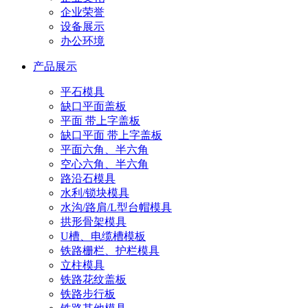
企业荣誉
设备展示
办公环境
产品展示
平石模具
缺口平面盖板
平面 带上字盖板
缺口平面 带上字盖板
平面六角、半六角
空心六角、半六角
路沿石模具
水利/锁块模具
水沟/路肩/L型台帽模具
拱形骨架模具
U槽、电缆槽模板
铁路栅栏、护栏模具
立柱模具
铁路花纹盖板
铁路步行板