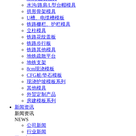
水沟/路肩/L型台帽模具
拱形骨架模具
U槽、电缆槽模板
铁路栅栏、护栏模具
立柱模具
铁路花纹盖板
铁路步行板
铁路其他模具
地铁疏散平台
地铁支架
8cm现浇模板
CFG桩/垫石模板
现浇护坡模板系列
其他模具
外贸定制产品
房建模板系列
新闻资讯
新闻资讯
NEWS
公司新闻
行业新闻