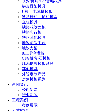
水沟/路肩/L型台帽模具
拱形骨架模具
U槽、电缆槽模板
铁路栅栏、护栏模具
立柱模具
铁路花纹盖板
铁路步行板
铁路其他模具
地铁疏散平台
地铁支架
8cm现浇模板
CFG桩/垫石模板
现浇护坡模板系列
其他模具
外贸定制产品
房建模板系列
新闻资讯
公司新闻
行业新闻
工程案例
案例展示
人才招聘