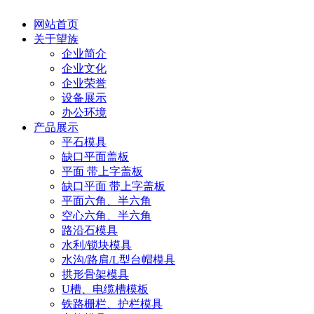
网站首页
关于望族
企业简介
企业文化
企业荣誉
设备展示
办公环境
产品展示
平石模具
缺口平面盖板
平面 带上字盖板
缺口平面 带上字盖板
平面六角、半六角
空心六角、半六角
路沿石模具
水利/锁块模具
水沟/路肩/L型台帽模具
拱形骨架模具
U槽、电缆槽模板
铁路栅栏、护栏模具