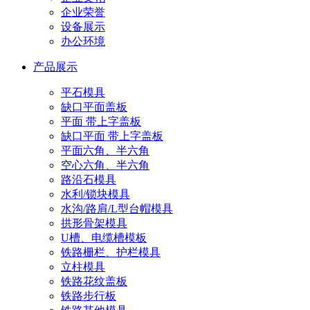
企业荣誉
设备展示
办公环境
产品展示
平石模具
缺口平面盖板
平面 带上字盖板
缺口平面 带上字盖板
平面六角、半六角
空心六角、半六角
路沿石模具
水利/锁块模具
水沟/路肩/L型台帽模具
拱形骨架模具
U槽、电缆槽模板
铁路栅栏、护栏模具
立柱模具
铁路花纹盖板
铁路步行板