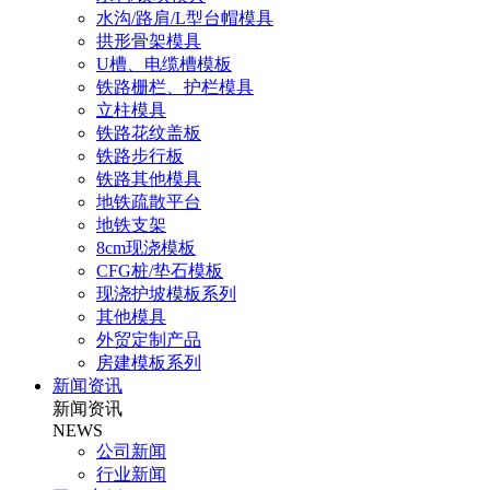
水沟/路肩/L型台帽模具
拱形骨架模具
U槽、电缆槽模板
铁路栅栏、护栏模具
立柱模具
铁路花纹盖板
铁路步行板
铁路其他模具
地铁疏散平台
地铁支架
8cm现浇模板
CFG桩/垫石模板
现浇护坡模板系列
其他模具
外贸定制产品
房建模板系列
新闻资讯
新闻资讯
NEWS
公司新闻
行业新闻