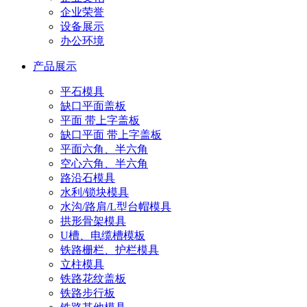
企业荣誉
设备展示
办公环境
产品展示
平石模具
缺口平面盖板
平面 带上字盖板
缺口平面 带上字盖板
平面六角、半六角
空心六角、半六角
路沿石模具
水利/锁块模具
水沟/路肩/L型台帽模具
拱形骨架模具
U槽、电缆槽模板
铁路栅栏、护栏模具
立柱模具
铁路花纹盖板
铁路步行板