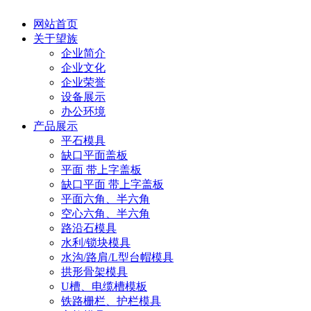
网站首页
关于望族
企业简介
企业文化
企业荣誉
设备展示
办公环境
产品展示
平石模具
缺口平面盖板
平面 带上字盖板
缺口平面 带上字盖板
平面六角、半六角
空心六角、半六角
路沿石模具
水利/锁块模具
水沟/路肩/L型台帽模具
拱形骨架模具
U槽、电缆槽模板
铁路栅栏、护栏模具