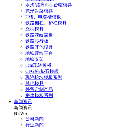
水沟/路肩/L型台帽模具
拱形骨架模具
U槽、电缆槽模板
铁路栅栏、护栏模具
立柱模具
铁路花纹盖板
铁路步行板
铁路其他模具
地铁疏散平台
地铁支架
8cm现浇模板
CFG桩/垫石模板
现浇护坡模板系列
其他模具
外贸定制产品
房建模板系列
新闻资讯
新闻资讯
NEWS
公司新闻
行业新闻