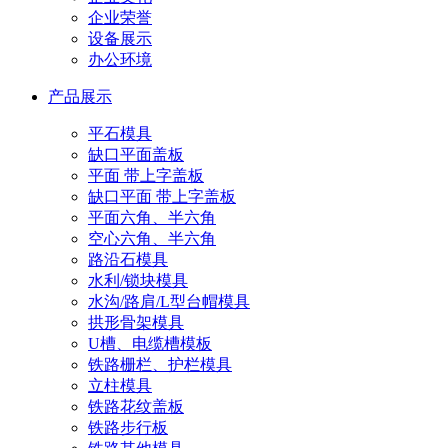
企业荣誉
设备展示
办公环境
产品展示
平石模具
缺口平面盖板
平面 带上字盖板
缺口平面 带上字盖板
平面六角、半六角
空心六角、半六角
路沿石模具
水利/锁块模具
水沟/路肩/L型台帽模具
拱形骨架模具
U槽、电缆槽模板
铁路栅栏、护栏模具
立柱模具
铁路花纹盖板
铁路步行板