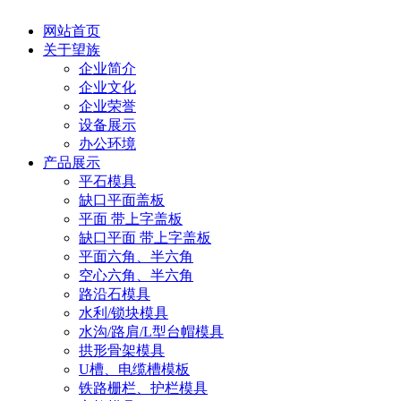
网站首页
关于望族
企业简介
企业文化
企业荣誉
设备展示
办公环境
产品展示
平石模具
缺口平面盖板
平面 带上字盖板
缺口平面 带上字盖板
平面六角、半六角
空心六角、半六角
路沿石模具
水利/锁块模具
水沟/路肩/L型台帽模具
拱形骨架模具
U槽、电缆槽模板
铁路栅栏、护栏模具