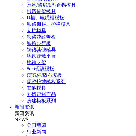
水沟/路肩/L型台帽模具
拱形骨架模具
U槽、电缆槽模板
铁路栅栏、护栏模具
立柱模具
铁路花纹盖板
铁路步行板
铁路其他模具
地铁疏散平台
地铁支架
8cm现浇模板
CFG桩/垫石模板
现浇护坡模板系列
其他模具
外贸定制产品
房建模板系列
新闻资讯
新闻资讯
NEWS
公司新闻
行业新闻