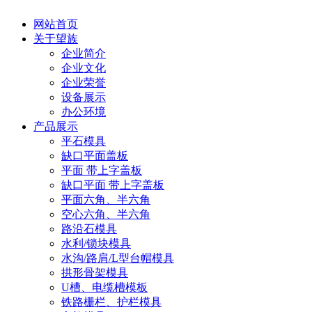
网站首页
关于望族
企业简介
企业文化
企业荣誉
设备展示
办公环境
产品展示
平石模具
缺口平面盖板
平面 带上字盖板
缺口平面 带上字盖板
平面六角、半六角
空心六角、半六角
路沿石模具
水利/锁块模具
水沟/路肩/L型台帽模具
拱形骨架模具
U槽、电缆槽模板
铁路栅栏、护栏模具