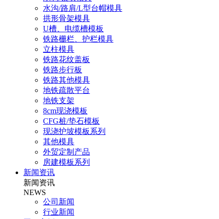
水沟/路肩/L型台帽模具
拱形骨架模具
U槽、电缆槽模板
铁路栅栏、护栏模具
立柱模具
铁路花纹盖板
铁路步行板
铁路其他模具
地铁疏散平台
地铁支架
8cm现浇模板
CFG桩/垫石模板
现浇护坡模板系列
其他模具
外贸定制产品
房建模板系列
新闻资讯
新闻资讯
NEWS
公司新闻
行业新闻