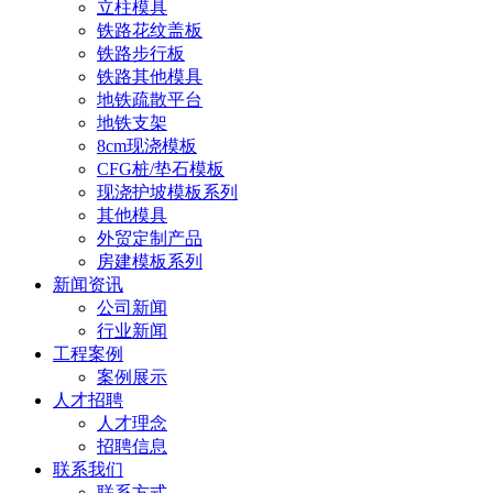
立柱模具
铁路花纹盖板
铁路步行板
铁路其他模具
地铁疏散平台
地铁支架
8cm现浇模板
CFG桩/垫石模板
现浇护坡模板系列
其他模具
外贸定制产品
房建模板系列
新闻资讯
公司新闻
行业新闻
工程案例
案例展示
人才招聘
人才理念
招聘信息
联系我们
联系方式