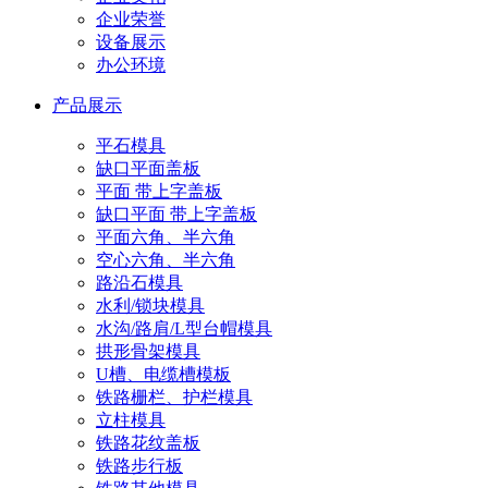
企业荣誉
设备展示
办公环境
产品展示
平石模具
缺口平面盖板
平面 带上字盖板
缺口平面 带上字盖板
平面六角、半六角
空心六角、半六角
路沿石模具
水利/锁块模具
水沟/路肩/L型台帽模具
拱形骨架模具
U槽、电缆槽模板
铁路栅栏、护栏模具
立柱模具
铁路花纹盖板
铁路步行板