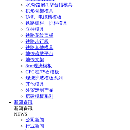
水沟/路肩/L型台帽模具
拱形骨架模具
U槽、电缆槽模板
铁路栅栏、护栏模具
立柱模具
铁路花纹盖板
铁路步行板
铁路其他模具
地铁疏散平台
地铁支架
8cm现浇模板
CFG桩/垫石模板
现浇护坡模板系列
其他模具
外贸定制产品
房建模板系列
新闻资讯
新闻资讯
NEWS
公司新闻
行业新闻