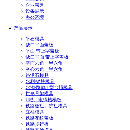
企业荣誉
设备展示
办公环境
产品展示
平石模具
缺口平面盖板
平面 带上字盖板
缺口平面 带上字盖板
平面六角、半六角
空心六角、半六角
路沿石模具
水利/锁块模具
水沟/路肩/L型台帽模具
拱形骨架模具
U槽、电缆槽模板
铁路栅栏、护栏模具
立柱模具
铁路花纹盖板
铁路步行板