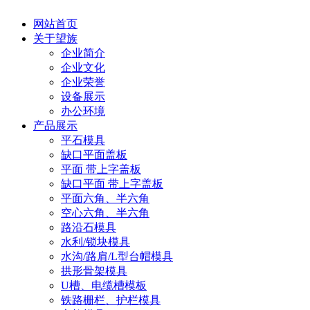
网站首页
关于望族
企业简介
企业文化
企业荣誉
设备展示
办公环境
产品展示
平石模具
缺口平面盖板
平面 带上字盖板
缺口平面 带上字盖板
平面六角、半六角
空心六角、半六角
路沿石模具
水利/锁块模具
水沟/路肩/L型台帽模具
拱形骨架模具
U槽、电缆槽模板
铁路栅栏、护栏模具