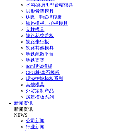
水沟/路肩/L型台帽模具
拱形骨架模具
U槽、电缆槽模板
铁路栅栏、护栏模具
立柱模具
铁路花纹盖板
铁路步行板
铁路其他模具
地铁疏散平台
地铁支架
8cm现浇模板
CFG桩/垫石模板
现浇护坡模板系列
其他模具
外贸定制产品
房建模板系列
新闻资讯
新闻资讯
NEWS
公司新闻
行业新闻