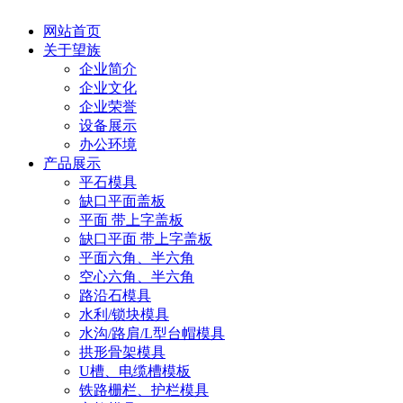
网站首页
关于望族
企业简介
企业文化
企业荣誉
设备展示
办公环境
产品展示
平石模具
缺口平面盖板
平面 带上字盖板
缺口平面 带上字盖板
平面六角、半六角
空心六角、半六角
路沿石模具
水利/锁块模具
水沟/路肩/L型台帽模具
拱形骨架模具
U槽、电缆槽模板
铁路栅栏、护栏模具