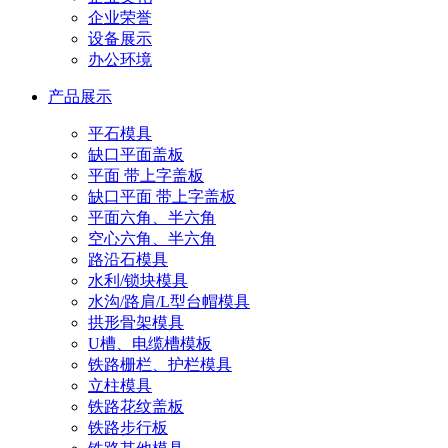
企业荣誉
设备展示
办公环境
产品展示
平石模具
缺口平面盖板
平面 带上字盖板
缺口平面 带上字盖板
平面六角、半六角
空心六角、半六角
路沿石模具
水利/锁块模具
水沟/路肩/L型台帽模具
拱形骨架模具
U槽、电缆槽模板
铁路栅栏、护栏模具
立柱模具
铁路花纹盖板
铁路步行板