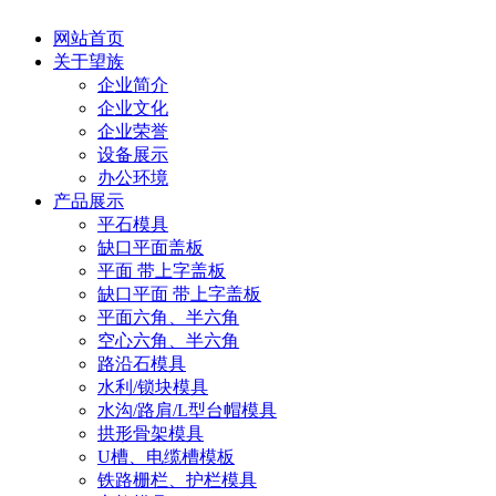
网站首页
关于望族
企业简介
企业文化
企业荣誉
设备展示
办公环境
产品展示
平石模具
缺口平面盖板
平面 带上字盖板
缺口平面 带上字盖板
平面六角、半六角
空心六角、半六角
路沿石模具
水利/锁块模具
水沟/路肩/L型台帽模具
拱形骨架模具
U槽、电缆槽模板
铁路栅栏、护栏模具