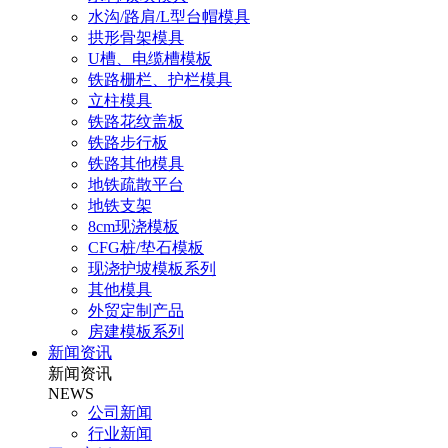
水沟/路肩/L型台帽模具
拱形骨架模具
U槽、电缆槽模板
铁路栅栏、护栏模具
立柱模具
铁路花纹盖板
铁路步行板
铁路其他模具
地铁疏散平台
地铁支架
8cm现浇模板
CFG桩/垫石模板
现浇护坡模板系列
其他模具
外贸定制产品
房建模板系列
新闻资讯
新闻资讯
NEWS
公司新闻
行业新闻