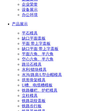
企业荣誉
设备展示
办公环境
产品展示
平石模具
缺口平面盖板
平面 带上字盖板
缺口平面 带上字盖板
平面六角、半六角
空心六角、半六角
路沿石模具
水利/锁块模具
水沟/路肩/L型台帽模具
拱形骨架模具
U槽、电缆槽模板
铁路栅栏、护栏模具
立柱模具
铁路花纹盖板
铁路步行板