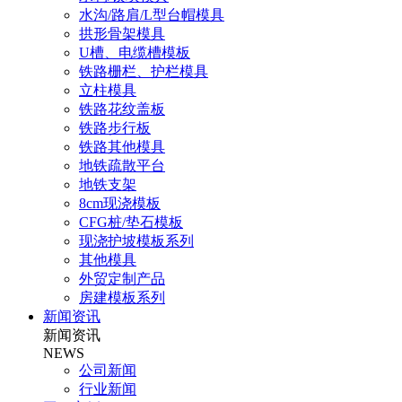
水沟/路肩/L型台帽模具
拱形骨架模具
U槽、电缆槽模板
铁路栅栏、护栏模具
立柱模具
铁路花纹盖板
铁路步行板
铁路其他模具
地铁疏散平台
地铁支架
8cm现浇模板
CFG桩/垫石模板
现浇护坡模板系列
其他模具
外贸定制产品
房建模板系列
新闻资讯
新闻资讯
NEWS
公司新闻
行业新闻