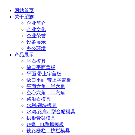
网站首页
关于望族
企业简介
企业文化
企业荣誉
设备展示
办公环境
产品展示
平石模具
缺口平面盖板
平面 带上字盖板
缺口平面 带上字盖板
平面六角、半六角
空心六角、半六角
路沿石模具
水利/锁块模具
水沟/路肩/L型台帽模具
拱形骨架模具
U槽、电缆槽模板
铁路栅栏、护栏模具