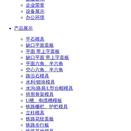
企业荣誉
设备展示
办公环境
产品展示
平石模具
缺口平面盖板
平面 带上字盖板
缺口平面 带上字盖板
平面六角、半六角
空心六角、半六角
路沿石模具
水利/锁块模具
水沟/路肩/L型台帽模具
拱形骨架模具
U槽、电缆槽模板
铁路栅栏、护栏模具
立柱模具
铁路花纹盖板
铁路步行板