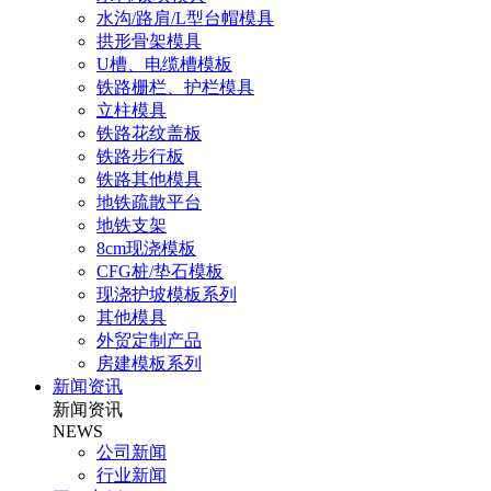
水沟/路肩/L型台帽模具
拱形骨架模具
U槽、电缆槽模板
铁路栅栏、护栏模具
立柱模具
铁路花纹盖板
铁路步行板
铁路其他模具
地铁疏散平台
地铁支架
8cm现浇模板
CFG桩/垫石模板
现浇护坡模板系列
其他模具
外贸定制产品
房建模板系列
新闻资讯
新闻资讯
NEWS
公司新闻
行业新闻