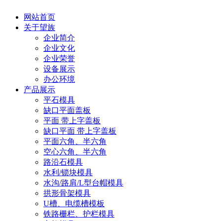
网站首页
关于望族
企业简介
企业文化
企业荣誉
设备展示
办公环境
产品展示
平石模具
缺口平面盖板
平面 带上字盖板
缺口平面 带上字盖板
平面六角、半六角
空心六角、半六角
路沿石模具
水利/锁块模具
水沟/路肩/L型台帽模具
拱形骨架模具
U槽、电缆槽模板
铁路栅栏、护栏模具