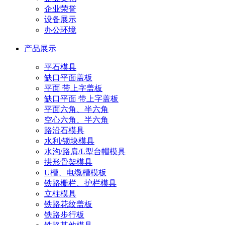
企业荣誉
设备展示
办公环境
产品展示
平石模具
缺口平面盖板
平面 带上字盖板
缺口平面 带上字盖板
平面六角、半六角
空心六角、半六角
路沿石模具
水利/锁块模具
水沟/路肩/L型台帽模具
拱形骨架模具
U槽、电缆槽模板
铁路栅栏、护栏模具
立柱模具
铁路花纹盖板
铁路步行板