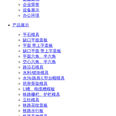
企业荣誉
设备展示
办公环境
产品展示
平石模具
缺口平面盖板
平面 带上字盖板
缺口平面 带上字盖板
平面六角、半六角
空心六角、半六角
路沿石模具
水利/锁块模具
水沟/路肩/L型台帽模具
拱形骨架模具
U槽、电缆槽模板
铁路栅栏、护栏模具
立柱模具
铁路花纹盖板
铁路步行板