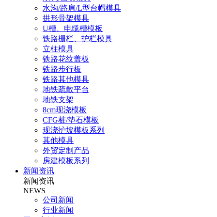
水沟/路肩/L型台帽模具
拱形骨架模具
U槽、电缆槽模板
铁路栅栏、护栏模具
立柱模具
铁路花纹盖板
铁路步行板
铁路其他模具
地铁疏散平台
地铁支架
8cm现浇模板
CFG桩/垫石模板
现浇护坡模板系列
其他模具
外贸定制产品
房建模板系列
新闻资讯
新闻资讯
NEWS
公司新闻
行业新闻