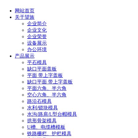
网站首页
关于望族
企业简介
企业文化
企业荣誉
设备展示
办公环境
产品展示
平石模具
缺口平面盖板
平面 带上字盖板
缺口平面 带上字盖板
平面六角、半六角
空心六角、半六角
路沿石模具
水利/锁块模具
水沟/路肩/L型台帽模具
拱形骨架模具
U槽、电缆槽模板
铁路栅栏、护栏模具