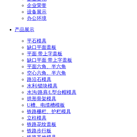
企业荣誉
设备展示
办公环境
产品展示
平石模具
缺口平面盖板
平面 带上字盖板
缺口平面 带上字盖板
平面六角、半六角
空心六角、半六角
路沿石模具
水利/锁块模具
水沟/路肩/L型台帽模具
拱形骨架模具
U槽、电缆槽模板
铁路栅栏、护栏模具
立柱模具
铁路花纹盖板
铁路步行板