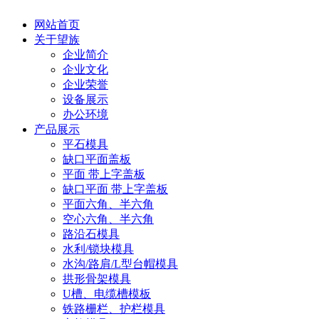
网站首页
关于望族
企业简介
企业文化
企业荣誉
设备展示
办公环境
产品展示
平石模具
缺口平面盖板
平面 带上字盖板
缺口平面 带上字盖板
平面六角、半六角
空心六角、半六角
路沿石模具
水利/锁块模具
水沟/路肩/L型台帽模具
拱形骨架模具
U槽、电缆槽模板
铁路栅栏、护栏模具