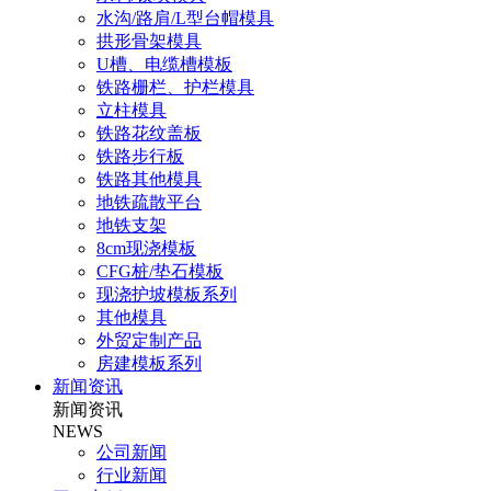
水沟/路肩/L型台帽模具
拱形骨架模具
U槽、电缆槽模板
铁路栅栏、护栏模具
立柱模具
铁路花纹盖板
铁路步行板
铁路其他模具
地铁疏散平台
地铁支架
8cm现浇模板
CFG桩/垫石模板
现浇护坡模板系列
其他模具
外贸定制产品
房建模板系列
新闻资讯
新闻资讯
NEWS
公司新闻
行业新闻