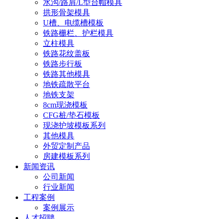
水沟/路肩/L型台帽模具
拱形骨架模具
U槽、电缆槽模板
铁路栅栏、护栏模具
立柱模具
铁路花纹盖板
铁路步行板
铁路其他模具
地铁疏散平台
地铁支架
8cm现浇模板
CFG桩/垫石模板
现浇护坡模板系列
其他模具
外贸定制产品
房建模板系列
新闻资讯
公司新闻
行业新闻
工程案例
案例展示
人才招聘