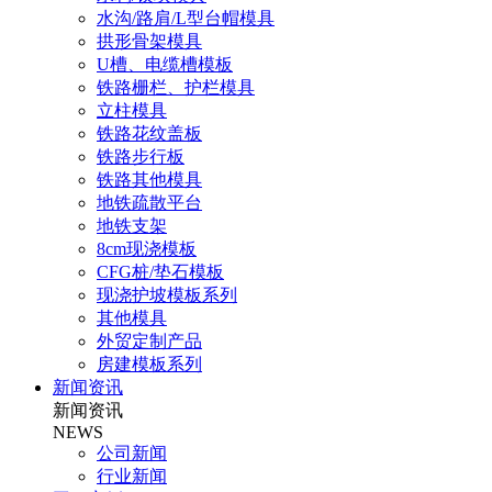
水沟/路肩/L型台帽模具
拱形骨架模具
U槽、电缆槽模板
铁路栅栏、护栏模具
立柱模具
铁路花纹盖板
铁路步行板
铁路其他模具
地铁疏散平台
地铁支架
8cm现浇模板
CFG桩/垫石模板
现浇护坡模板系列
其他模具
外贸定制产品
房建模板系列
新闻资讯
新闻资讯
NEWS
公司新闻
行业新闻