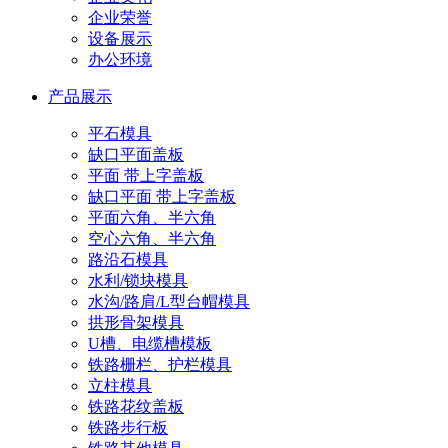
企业荣誉
设备展示
办公环境
产品展示
平石模具
缺口平面盖板
平面 带上字盖板
缺口平面 带上字盖板
平面六角、半六角
空心六角、半六角
路沿石模具
水利/锁块模具
水沟/路肩/L型台帽模具
拱形骨架模具
U槽、电缆槽模板
铁路栅栏、护栏模具
立柱模具
铁路花纹盖板
铁路步行板