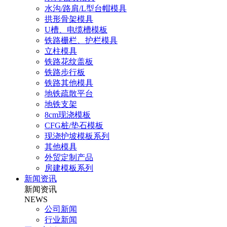
水沟/路肩/L型台帽模具
拱形骨架模具
U槽、电缆槽模板
铁路栅栏、护栏模具
立柱模具
铁路花纹盖板
铁路步行板
铁路其他模具
地铁疏散平台
地铁支架
8cm现浇模板
CFG桩/垫石模板
现浇护坡模板系列
其他模具
外贸定制产品
房建模板系列
新闻资讯
新闻资讯
NEWS
公司新闻
行业新闻