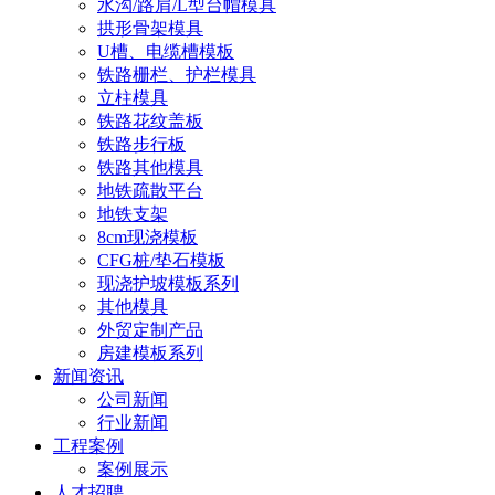
水沟/路肩/L型台帽模具
拱形骨架模具
U槽、电缆槽模板
铁路栅栏、护栏模具
立柱模具
铁路花纹盖板
铁路步行板
铁路其他模具
地铁疏散平台
地铁支架
8cm现浇模板
CFG桩/垫石模板
现浇护坡模板系列
其他模具
外贸定制产品
房建模板系列
新闻资讯
公司新闻
行业新闻
工程案例
案例展示
人才招聘