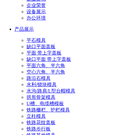
企业荣誉
设备展示
办公环境
产品展示
平石模具
缺口平面盖板
平面 带上字盖板
缺口平面 带上字盖板
平面六角、半六角
空心六角、半六角
路沿石模具
水利/锁块模具
水沟/路肩/L型台帽模具
拱形骨架模具
U槽、电缆槽模板
铁路栅栏、护栏模具
立柱模具
铁路花纹盖板
铁路步行板