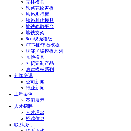
立柱模具
铁路花纹盖板
铁路步行板
铁路其他模具
地铁疏散平台
地铁支架
8cm现浇模板
CFG桩/垫石模板
现浇护坡模板系列
其他模具
外贸定制产品
房建模板系列
新闻资讯
公司新闻
行业新闻
工程案例
案例展示
人才招聘
人才理念
招聘信息
联系我们
联系方式