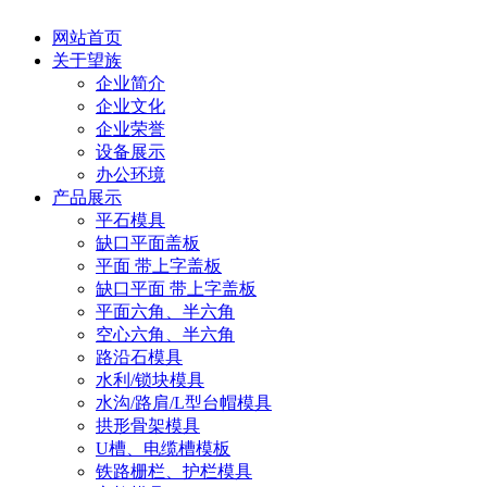
网站首页
关于望族
企业简介
企业文化
企业荣誉
设备展示
办公环境
产品展示
平石模具
缺口平面盖板
平面 带上字盖板
缺口平面 带上字盖板
平面六角、半六角
空心六角、半六角
路沿石模具
水利/锁块模具
水沟/路肩/L型台帽模具
拱形骨架模具
U槽、电缆槽模板
铁路栅栏、护栏模具