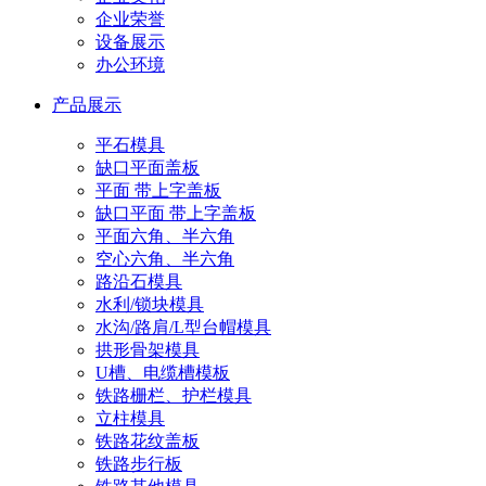
企业荣誉
设备展示
办公环境
产品展示
平石模具
缺口平面盖板
平面 带上字盖板
缺口平面 带上字盖板
平面六角、半六角
空心六角、半六角
路沿石模具
水利/锁块模具
水沟/路肩/L型台帽模具
拱形骨架模具
U槽、电缆槽模板
铁路栅栏、护栏模具
立柱模具
铁路花纹盖板
铁路步行板