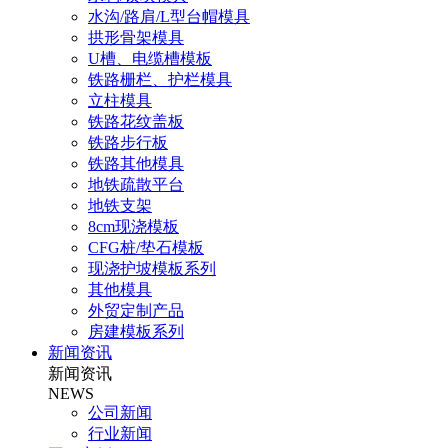
水沟/路肩/L型台帽模具
拱形骨架模具
U槽、电缆槽模板
铁路栅栏、护栏模具
立柱模具
铁路花纹盖板
铁路步行板
铁路其他模具
地铁疏散平台
地铁支架
8cm现浇模板
CFG桩/垫石模板
现浇护坡模板系列
其他模具
外贸定制产品
房建模板系列
新闻资讯
新闻资讯
NEWS
公司新闻
行业新闻