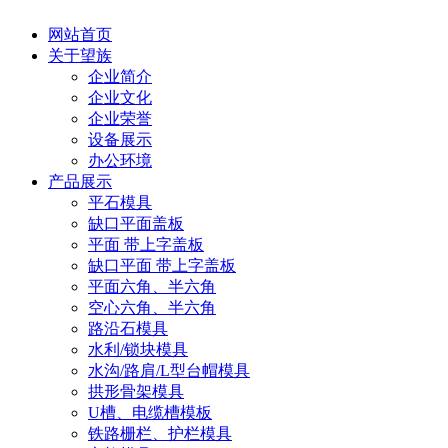
网站首页
关于望族
企业简介
企业文化
企业荣誉
设备展示
办公环境
产品展示
平石模具
缺口平面盖板
平面 带上字盖板
缺口平面 带上字盖板
平面六角、半六角
空心六角、半六角
路沿石模具
水利/锁块模具
水沟/路肩/L型台帽模具
拱形骨架模具
U槽、电缆槽模板
铁路栅栏、护栏模具