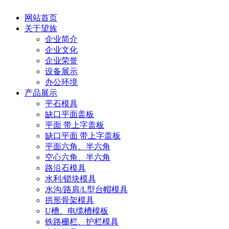
网站首页
关于望族
企业简介
企业文化
企业荣誉
设备展示
办公环境
产品展示
平石模具
缺口平面盖板
平面 带上字盖板
缺口平面 带上字盖板
平面六角、半六角
空心六角、半六角
路沿石模具
水利/锁块模具
水沟/路肩/L型台帽模具
拱形骨架模具
U槽、电缆槽模板
铁路栅栏、护栏模具