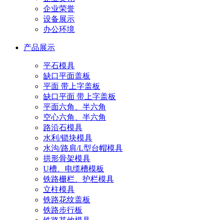
企业荣誉
设备展示
办公环境
产品展示
平石模具
缺口平面盖板
平面 带上字盖板
缺口平面 带上字盖板
平面六角、半六角
空心六角、半六角
路沿石模具
水利/锁块模具
水沟/路肩/L型台帽模具
拱形骨架模具
U槽、电缆槽模板
铁路栅栏、护栏模具
立柱模具
铁路花纹盖板
铁路步行板