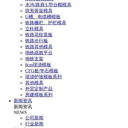
水沟/路肩/L型台帽模具
拱形骨架模具
U槽、电缆槽模板
铁路栅栏、护栏模具
立柱模具
铁路花纹盖板
铁路步行板
铁路其他模具
地铁疏散平台
地铁支架
8cm现浇模板
CFG桩/垫石模板
现浇护坡模板系列
其他模具
外贸定制产品
房建模板系列
新闻资讯
新闻资讯
NEWS
公司新闻
行业新闻