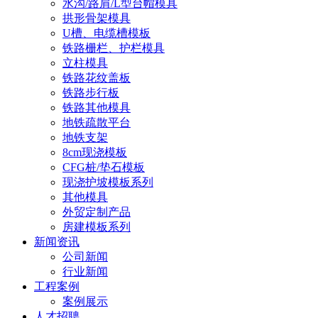
水沟/路肩/L型台帽模具
拱形骨架模具
U槽、电缆槽模板
铁路栅栏、护栏模具
立柱模具
铁路花纹盖板
铁路步行板
铁路其他模具
地铁疏散平台
地铁支架
8cm现浇模板
CFG桩/垫石模板
现浇护坡模板系列
其他模具
外贸定制产品
房建模板系列
新闻资讯
公司新闻
行业新闻
工程案例
案例展示
人才招聘