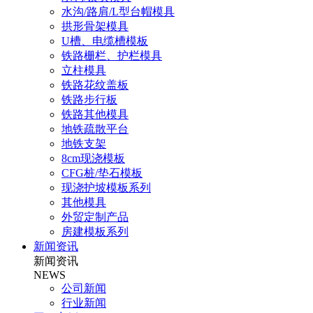
水沟/路肩/L型台帽模具
拱形骨架模具
U槽、电缆槽模板
铁路栅栏、护栏模具
立柱模具
铁路花纹盖板
铁路步行板
铁路其他模具
地铁疏散平台
地铁支架
8cm现浇模板
CFG桩/垫石模板
现浇护坡模板系列
其他模具
外贸定制产品
房建模板系列
新闻资讯
新闻资讯
NEWS
公司新闻
行业新闻