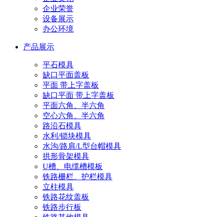
企业荣誉
设备展示
办公环境
产品展示
平石模具
缺口平面盖板
平面 带上字盖板
缺口平面 带上字盖板
平面六角、半六角
空心六角、半六角
路沿石模具
水利/锁块模具
水沟/路肩/L型台帽模具
拱形骨架模具
U槽、电缆槽模板
铁路栅栏、护栏模具
立柱模具
铁路花纹盖板
铁路步行板