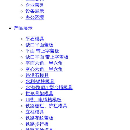
企业荣誉
设备展示
办公环境
产品展示
平石模具
缺口平面盖板
平面 带上字盖板
缺口平面 带上字盖板
平面六角、半六角
空心六角、半六角
路沿石模具
水利/锁块模具
水沟/路肩/L型台帽模具
拱形骨架模具
U槽、电缆槽模板
铁路栅栏、护栏模具
立柱模具
铁路花纹盖板
铁路步行板