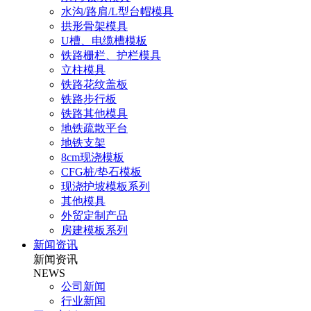
水沟/路肩/L型台帽模具
拱形骨架模具
U槽、电缆槽模板
铁路栅栏、护栏模具
立柱模具
铁路花纹盖板
铁路步行板
铁路其他模具
地铁疏散平台
地铁支架
8cm现浇模板
CFG桩/垫石模板
现浇护坡模板系列
其他模具
外贸定制产品
房建模板系列
新闻资讯
新闻资讯
NEWS
公司新闻
行业新闻