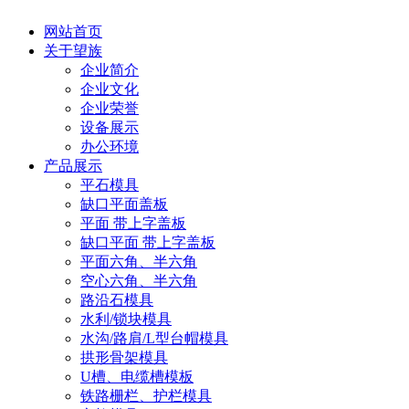
网站首页
关于望族
企业简介
企业文化
企业荣誉
设备展示
办公环境
产品展示
平石模具
缺口平面盖板
平面 带上字盖板
缺口平面 带上字盖板
平面六角、半六角
空心六角、半六角
路沿石模具
水利/锁块模具
水沟/路肩/L型台帽模具
拱形骨架模具
U槽、电缆槽模板
铁路栅栏、护栏模具